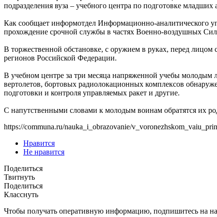
подразделения вуза – учебного центра по подготовке младших
Как сообщает информотдел Информационно-аналитического уп
прохождение срочной службы в частях Военно-воздушных Сил
В торжественной обстановке, с оружием в руках, перед лицом
регионов Российской Федерации.
В учебном центре за три месяца напряженной учебы молодым л
вертолетов, бортовых радиолокационных комплексов обнаружен
подготовки и контроля управляемых ракет и другие.
С напутственными словами к молодым воинам обратятся их р
https://communa.ru/nauka_i_obrazovanie/v_voronezhskom_vaiu_prine
Нравится
Не нравится
Поделиться
Твитнуть
Поделиться
Класснуть
Чтобы получать оперативную информацию, подпишитесь на н