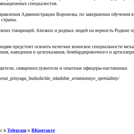
 авиационных специалистов.
равления Администрации Воронежа, по завершении обучения в
 страны.
 своих товарищей, близких и родных людей на верность Родине 
юдям предстоит освоить нелегкие воинское специальности меха
ия, наведения и целеуказания, бомбардировочного и артиллери
одители, священнослужители и опытные офицеры-наставники.
sut_prisyagu_budushchie_mladshie_aviatsionnye_spetsialisty/
ас в
Telegram
и
ВКонтакте