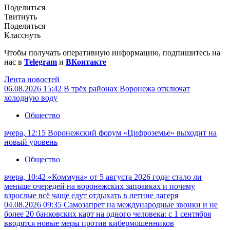
Поделиться
Твитнуть
Поделиться
Класснуть
Чтобы получать оперативную информацию, подпишитесь на
нас в
Telegram
и
ВКонтакте
Лента новостей
06.08.2026 15:42
В трёх районах Воронежа отключат
холодную воду
Общество
вчера, 12:15
Воронежский форум «Цифроземье» выходит на
новый уровень
Общество
вчера, 10:42
«Коммуна» от 5 августа 2026 года: стало ли
меньше очередей на воронежских заправках и почему
взрослые всё чаще едут отдыхать в летние лагеря
04.08.2026 09:35
Самозапрет на международные звонки и не
более 20 банковских карт на одного человека: с 1 сентября
вводятся новые меры против кибермошенников