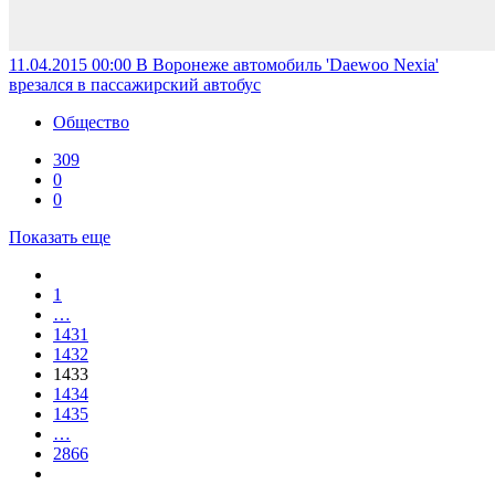
11.04.2015 00:00
В Воронеже автомобиль 'Daewoo Nexia'
врезался в пассажирский автобус
Общество
309
0
0
Показать еще
1
…
1431
1432
1433
1434
1435
…
2866