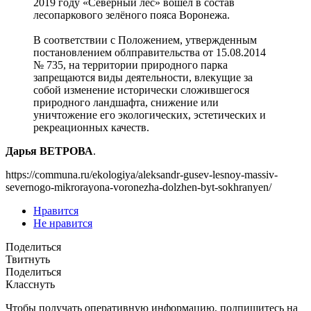
2019 году «Северный лес» вошёл в состав
лесопаркового зелёного пояса Воронежа.
В соответствии с Положением, утвержденным
постановлением облправительства от 15.08.2014
№ 735, на территории природного парка
запрещаются виды деятельности, влекущие за
собой изменение исторически сложившегося
природного ландшафта, снижение или
уничтожение его экологических, эстетических и
рекреационных качеств.
Дарья ВЕТРОВА
.
https://communa.ru/ekologiya/aleksandr-gusev-lesnoy-massiv-
severnogo-mikrorayona-voronezha-dolzhen-byt-sokhranyen/
Нравится
Не нравится
Поделиться
Твитнуть
Поделиться
Класснуть
Чтобы получать оперативную информацию, подпишитесь на