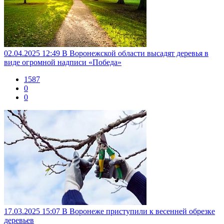
02.04.2025 12:49
В Воронежской области высадят деревья в
виде огромной надписи «Победа»
1587
0
0
17.03.2025 15:07
В Воронеже приступили к весенней обрезке
деревьев