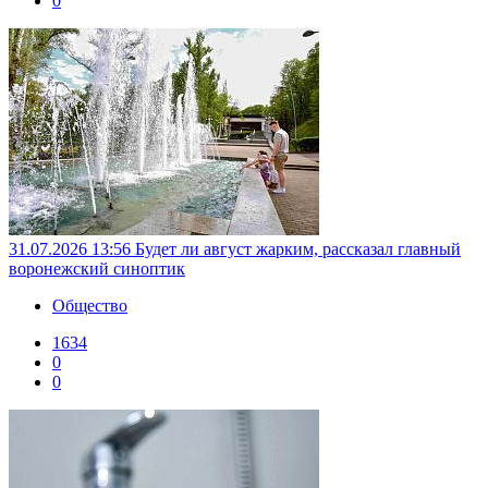
0
31.07.2026 13:56
Будет ли август жарким, рассказал главный
воронежский синоптик
Общество
1634
0
0