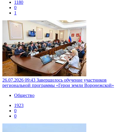
1180
0
1
26.07.2026 09:43
Завершилось обучение участников
региональной программы «Герои земли Воронежской»
Общество
1923
0
0