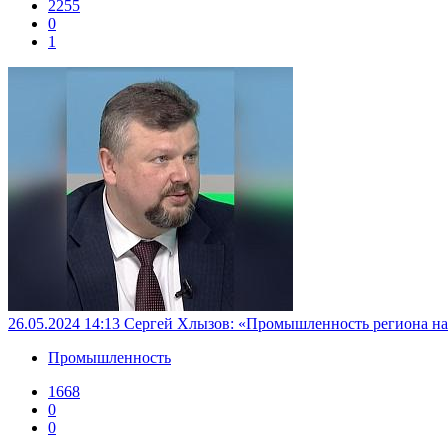
2255
0
1
26.05.2024 14:13
Сергей Хлызов: «Промышленность региона на
Промышленность
1668
0
0