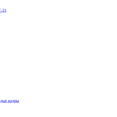
С-21
одые кадры