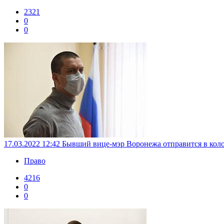
2321
0
0
17.03.2022 12:42
Бывший вице-мэр Воронежа отправится в коло
Право
4216
0
0