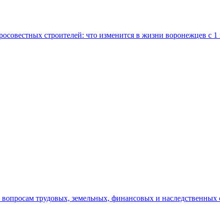
росовестных строителей: что изменится в жизни воронежцев с 1
вопросам трудовых, земельных, финансовых и наследственных