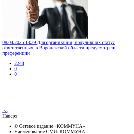
08.04.2025 13:39
Для организаций, получивших статус
ответственных, в Воронежской области предусмотрены
преференции
2248
0
0
rss
Наверх
© Сетевое издание «
КОММУНА
»
Наименование СМИ: КОММУНА