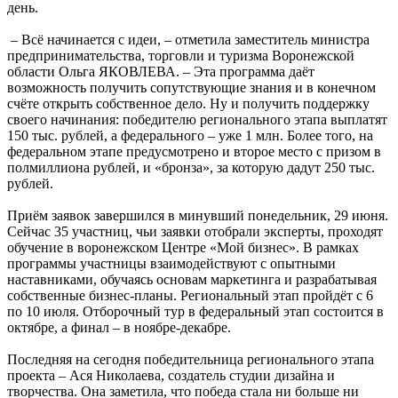
день.
– Всё начинается с идеи, – отметила заместитель министра
предпринимательства, торговли и туризма Воронежской
области Ольга ЯКОВЛЕВА. – Эта программа даёт
возможность получить сопутствующие знания и в конечном
счёте открыть собственное дело. Ну и получить поддержку
своего начинания: победителю регионального этапа выплатят
150 тыс. рублей, а федерального – уже 1 млн. Более того, на
федеральном этапе предусмотрено и второе место с призом в
полмиллиона рублей, и «бронза», за которую дадут 250 тыс.
рублей.
Приём заявок завершился в минувший понедельник, 29 июня.
Сейчас 35 участниц, чьи заявки отобрали эксперты, проходят
обучение в воронежском Центре «Мой бизнес». В рамках
программы участницы взаимодействуют с опытными
наставниками, обучаясь основам маркетинга и разрабатывая
собственные бизнес-планы. Региональный этап пройдёт с 6
по 10 июля. Отборочный тур в федеральный этап состоится в
октябре, а финал – в ноябре-декабре.
Последняя на сегодня победительница регионального этапа
проекта – Ася Николаева, создатель студии дизайна и
творчества. Она заметила, что победа стала ни больше ни