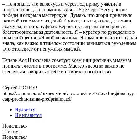
– Но я знала, что вылечусь и через год приму участие в
проекте снова, – вспомнила Ася. – Уже через месяц после
победы я открыла мастерскую. Думаю, что жюри привлекло
разнообразие моих изделий. Сумки, шляпы, одежда, гамаки,
абажуры, панно, пуфики. Вероятно, сыграла свою роль и
благотворительная деятельность. Я – куратор по рукоделию в
онкосообществе «Я люблю жизнь». Я сама прошла этот путь и
знала, как важно в тяжёлом состоянии заниматься рукоделием.
Это отвлекает от ненужных мыслей.
Теперь Ася Николаева советует всем инициативным мамам
принять участие в программе. Мастер уверена: важно не
стесняться говорить о себе и о своих способностях.
Сергей ПОПОВ
https://communa.ru/biznes-sfera/v-voronezhe-startoval-regionalnyy-
etap-proekta-mama-predprinimatel/
Нравится
Не нравится
Поделиться
Твитнуть
Поделиться