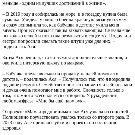
меньше «одним из лучших достижений в жизни».
– В 2019 году я собиралась на море, и в поездку нужна была
сумочка. Увидела у одного бренда красивую вязаную сумку –
и сразу вспомнила то, как бабушка в детстве учила меня
вязать. Процесс оказался таким захватывающим! Связала ещё
несколько вещей и показала результаты в соцсетях. Подруги и
сёстры попросили сделать такие штуки уже для них, –
поделилась Ася.
Затем Ася решила, что ей нужны дополнительные знания, и
окончила питерскую школу по макраме.
– Бабушка плела авоськи на продажу, папа ей помогал в
детстве, – поделилась Ася. – Получилось так, что я возродила
родовое ремесло. Семейственность сохраняется и сейчас: папа
и дочка очень помогают мне в работе. Сложность только в
том, что много всего хочется сотворить. У рукодельниц
любимая фраза: «Мне бы ещё пару рук».
О проекте «Мама-предприниматель» Ася узнала из соцсетей.
Полноценно поучаствовать удалось только со второго раза. В
2023 году Асе пришлось уйти из проекта по состоянию
здоровья.