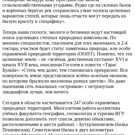
сельскохозяйственными угодьями. Редко где на склонах балок
и коренных берегах рек сохранились узкие полосы целинных
вариантов степей, которые лишь отчасти могут передать их
былую красоту и специфику».
Теперь наши геологи, экологи и ботаники ведут настоящий
поиск уцелевших степных природных комплексов. По
мнению специалистов, спасением для этих маленьких, в 2-4
гектара, участков будет статус памятника природы, или особо
охраняемой природной территории (ООПТ). Понятно, что эти
целинные земли – не «зелёная, девственная пустыня» XVI и
начала XVII века, описанная Гоголем в повести «Тарас
Бульба»: «Степь чем далее, тем становилась прекраснее. Вся
поверхность земли представлялася зелёно‑золотым океаном,
по которому брызнули миллионы разных цветов». Но даже
нынешняя сеть локальных «островков» с нетронутым
ландшафтом лучше, чем ничего.
Сегодня в области насчитывается 247 особо охраняемых
природных территорий. Многолетняя работа коллектива
учёных факультета географии, геоэкологии и туризма ВГУ
позволила дополнить этот список девятью объектами,
расположенными в шести районах – Бутурлиновском (балка
Пешнянская), Семилукском (балка в двух километрах