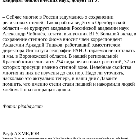
кандидат биологических наук, доцент ВГУ:
­– Сейчас многие в России задумались о сохранении
реликтовых степей. Такая работа ведётся в Оренбургской
области – её курирует академик Российской академии наук
Александр Чибилёв, кстати, выпускник ВГУ. Большой вклад в
сохранение степного биома вносит член-корреспондент
Академии Аркадий Тишков, работавший заместителем
директора Института географии РАН. Стараемся не отставать
и мы, в Воронежской области. В нашей региональной
Красной книге числятся 234 вида реликтовых растений, 37 из
которых присущи именно степной зоне. Целебные свойства
многих из них не изучены до сих пор. Надо ли уточнять,
насколько это актуально теперь, в наши дни? Давайте
помнить, что именно степи стали пашней и накормили людей
хлебом. Пора возвращать долги.
Фото: pixabay.com
Рауф АХМЕДОВ