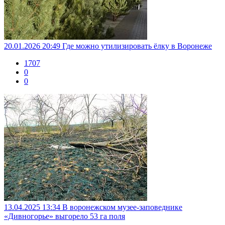
20.01.2026 20:49
Где можно утилизировать ёлку в Воронеже
1707
0
0
13.04.2025 13:34
В воронежском музее-заповеднике
«Дивногорье» выгорело 53 га поля