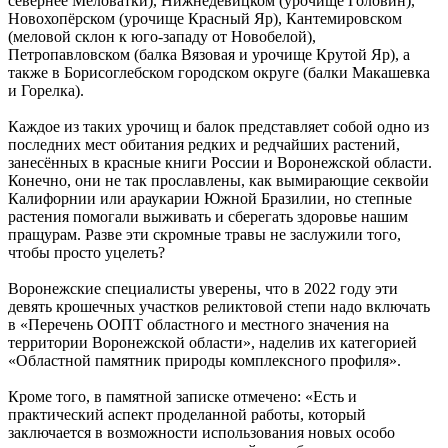
севернее Меловатки), Нижнедевицком (урочище Головин),
Новохопёрском (урочище Красный Яр), Кантемировском
(меловой склон к юго-западу от Новобелой),
Петропавловском (балка Вязовая и урочище Крутой Яр), а
также в Борисоглебском городском округе (балки Макашевка
и Горелка).
Каждое из таких урочищ и балок представляет собой одно из
последних мест обитания редких и редчайших растений,
занесённых в красные книги России и Воронежской области.
Конечно, они не так прославлены, как вымирающие секвойи
Калифорнии или араукарии Южной Бразилии, но степные
растения помогали выживать и сберегать здоровье нашим
пращурам. Разве эти скромные травы не заслужили того,
чтобы просто уцелеть?
Воронежские специалисты уверены, что в 2022 году эти
девять крошечных участков реликтовой степи надо включать
в «Перечень ООПТ областного и местного значения на
территории Воронежской области», наделив их категорией
«Областной памятник природы комплексного профиля».
Кроме того, в памятной записке отмечено: «Есть и
практический аспект проделанной работы, который
заключается в возможности использования новых особо