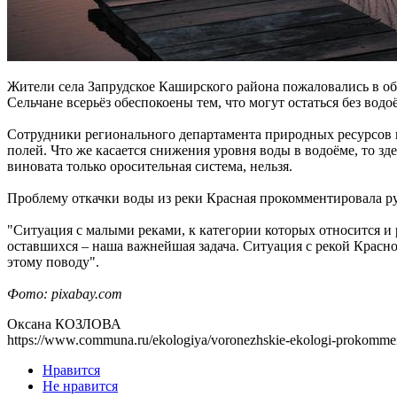
Жители села Запрудское Каширского района пожаловались в обл
Сельчане всерьёз обеспокоены тем, что могут остаться без водо
Сотрудники регионального департамента природных ресурсов и
полей. Что же касается снижения уровня воды в водоёме, то зде
виновата только оросительная система, нельзя.
Проблему откачки воды из реки Красная прокомментировала ру
"Ситуация с малыми реками, к категории которых относится и р
оставшихся – наша важнейшая задача. Ситуация с рекой Красн
этому поводу".
Фото: pixabay.com
Оксана КОЗЛОВА
https://www.communa.ru/ekologiya/voronezhskie-ekologi-prokommenti
Нравится
Не нравится