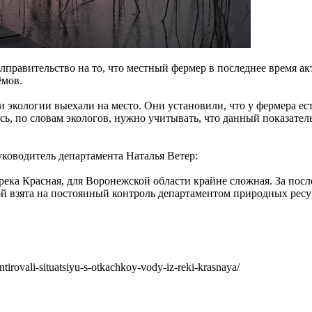
правительство на то, что местный фермер в последнее время акт
ёмов.
 экологии выехали на место. Они установили, что у фермера ес
сь, по словам экологов, нужно учитывать, что данный показатель
ководитель департамента Наталья Ветер:
ека Красная, для Воронежской области крайне сложная. За после
ой взята на постоянный контроль департаментом природных ресу
rovali-situatsiyu-s-otkachkoy-vody-iz-reki-krasnaya/