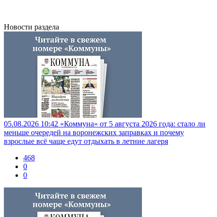
Новости раздела
05.08.2026 10:42
«Коммуна» от 5 августа 2026 года: стало ли
меньше очередей на воронежских заправках и почему
взрослые всё чаще едут отдыхать в летние лагеря
468
0
0