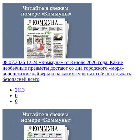
08.07.2026 12:24
«Коммуна» от 8 июля 2026 года: Какие
необычные предметы достают со дна городского «моря»
воронежские дайверы и на каких курортах сейчас отдыхать
безопасней всего
2113
0
0