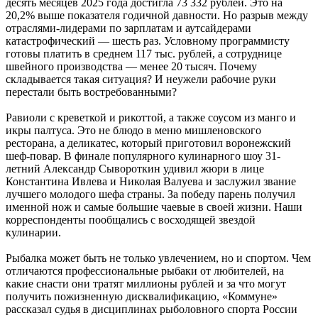
десять месяцев 2025 года достигла 73 332 рублей. Это на
20,2% выше показателя годичной давности. Но разрыв между
отраслями-лидерами по зарплатам и аутсайдерами
катастрофический — шесть раз. Условному программисту
готовы платить в среднем 117 тыс. рублей, а сотруднице
швейного производства — менее 20 тысяч. Почему
складывается такая ситуация? И неужели рабочие руки
перестали быть востребованными?
Равиоли с креветкой и рикоттой, а также соусом из манго и
икры палтуса. Это не блюдо в меню мишленовского
ресторана, а деликатес, который приготовил воронежский
шеф-повар. В финале популярного кулинарного шоу 31-
летний Александр Сывороткин удивил жюри в лице
Константина Ивлева и Николая Валуева и заслужил звание
лучшего молодого шефа страны. За победу парень получил
именной нож и самые большие чаевые в своей жизни. Наши
корреспонденты пообщались с восходящей звездой
кулинарии.
Рыбалка может быть не только увлечением, но и спортом. Чем
отличаются профессиональные рыбаки от любителей, на
какие снасти они тратят миллионы рублей и за что могут
получить пожизненную дисквалификацию, «Коммуне»
рассказал судья в дисциплинах рыболовного спорта России