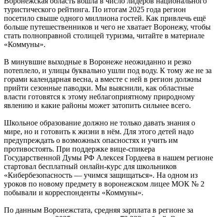
Воронежская область вошла в число лидеров национального
туристического рейтинга. По итогам 2025 года регион
посетило свыше одного миллиона гостей. Как привлечь ещё
больше путешественников и чего не хватает Воронежу, чтобы
стать полноправной столицей туризма, читайте в материале
«Коммуны».
В минувшие выходные в Воронеже неожиданно и резко
потеплело, и улицы буквально ушли под воду. К тому же не за
горами календарная весна, а вместе с ней в регион должны
прийти сезонные паводки. Мы выяснили, как областные
власти готовятся к этому неблагоприятному природному
явлению и какие районы может затопить сильнее всего.
Школьное образование должно не только давать знания о
мире, но и готовить к жизни в нём. Для этого детей надо
предупреждать о возможных опасностях и учить им
противостоять. При поддержке вице-спикера
Государственной Думы РФ Алексея Гордеева в нашем регионе
стартовал бесплатный онлайн-курс для школьников
«Кибербезопасность — учимся защищаться». На одном из
уроков по новому предмету в воронежском лицее МОК № 2
побывали и корреспонденты «Коммуны».
По данным Воронежстата, средняя зарплата в регионе за