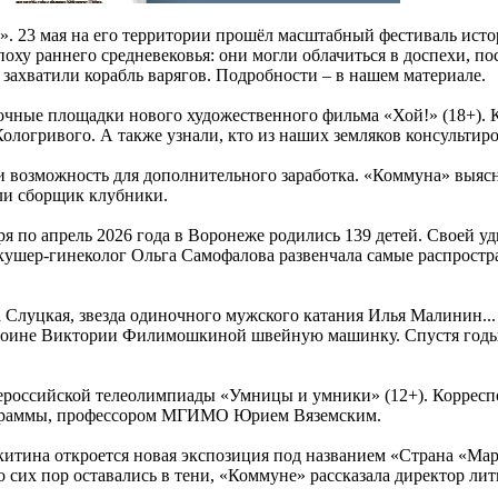
. 23 мая на его территории прошёл масштабный фестиваль истор
поху раннего средневековья: они могли облачиться в доспехи, по
 захватили корабль варягов. Подробности – в нашем материале.
мочные площадки нового художественного фильма «Хой!» (18+).
логривого. А также узнали, кто из наших земляков консультир
йти возможность для дополнительного заработка. «Коммуна» выя
или сборщик клубники.
 по апрель 2026 года в Воронеже родились 139 детей. Своей уд
 акушер-гинеколог Ольга Самофалова развенчала самые распрост
луцкая, звезда одиночного мужского катания Илья Малинин... К
ероине Виктории Филимошкиной швейную машинку. Спустя годы 
всероссийской телеолимпиады «Умницы и умники» (12+). Коррес
рограммы, профессором МГИМО Юрием Вяземским.
итина откроется новая экспозиция под названием «Страна «Марш
до сих пор оставались в тени, «Коммуне» рассказала директор ли