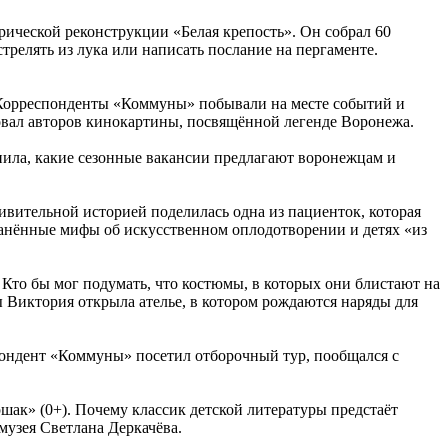
ической реконструкции «Белая крепость». Он собрал 60
стрелять из лука или написать послание на пергаменте.
 Корреспонденты «Коммуны» побывали на месте событий и
овал авторов кинокартины, посвящённой легенде Воронежа.
снила, какие сезонные вакансии предлагают воронежцам и
ивительной историей поделилась одна из пациенток, которая
ранённые мифы об искусственном оплодотворении и детях «из
то бы мог подумать, что костюмы, в которых они блистают на
Виктория открыла ателье, в котором рождаются наряды для
пондент «Коммуны» посетил отборочный тур, пообщался с
ак» (0+). Почему классик детской литературы предстаёт
тмузея Светлана Деркачёва.