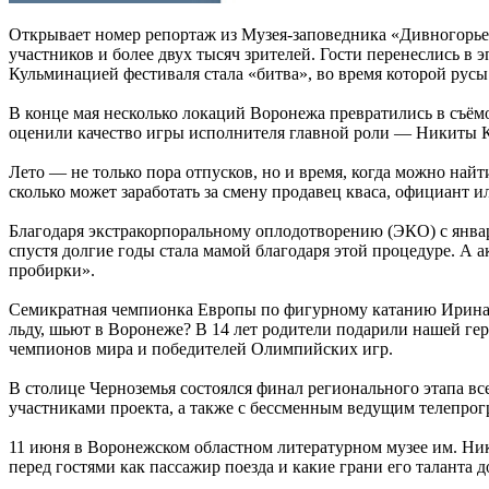
Открывает номер репортаж из Музея-заповедника «Дивногорье»
участников и более двух тысяч зрителей. Гости перенеслись в э
Кульминацией фестиваля стала «битва», во время которой русы
В конце мая несколько локаций Воронежа превратились в съё
оценили качество игры исполнителя главной роли — Никиты Ко
Лето — не только пора отпусков, но и время, когда можно на
сколько может заработать за смену продавец кваса, официант 
Благодаря экстракорпоральному оплодотворению (ЭКО) с января
спустя долгие годы стала мамой благодаря этой процедуре. А
пробирки».
Семикратная чемпионка Европы по фигурному катанию Ирина С
льду, шьют в Воронеже? В 14 лет родители подарили нашей г
чемпионов мира и победителей Олимпийских игр.
В столице Черноземья состоялся финал регионального этапа 
участниками проекта, а также с бессменным ведущим телеп
11 июня в Воронежском областном литературном музее им. Ник
перед гостями как пассажир поезда и какие грани его таланта 