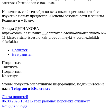
занятия «Разговоров о важном».
Напомним, со 2 сентября во всех школах региона начнётся
изучение новых предметов «Основы безопасности и защиты
Родины» и «Труд».
Эллада ДУРНАКОВА
https://communa.ru/nauka_i_obrazovanie/tolko-dlya-uchenikov-1-i-
11-klassov-stalo-izvestno-kak-proydut-lineyki-v-voronezhskikh-
shkolakh-/
Нравится
Не нравится
Поделиться
Твитнуть
Поделиться
Класснуть
Чтобы получать оперативную информацию, подпишитесь на
нас в
Telegram
и
ВКонтакте
Лента новостей
06.08.2026 15:42
В трёх районах Воронежа отключат
холодную воду