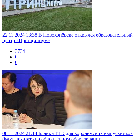
22.11.2024 13:38
В Новохопёрске открылся образовательный
центр «Принципиум»
3734
0
0
08.11.2024 21:14
Бланки ЕГЭ для воронежских выпускников
будут печатать на обновлённом оборудовании