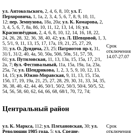
ул. Антокольского,
2, 4, 6, 8, 10;
ул. Г.
Перхоровича,
1, 1а, 2, 3, 4, 5, 6, 7, 8, 9, 10, 11,
12;
пер. Земнухова,
18а, 20а;
ул. К. Комарова,
2,
3, 4, 5, 6, 7, 8а, 8б, 10, 11, 12, 13, 14, 16;
ул.
Краснозвёздная,
2, 4, 6, 8, 10, 12, 14, 16, 18, 22,
24, 26, 28, 32, 36, 38, 40, 42;
ул. Л. Шевцовой,
1, 3,
5, 5/1, 9, 11, 13, 15, 17, 17а, 19, 21, 25, 27, 29,
Срок
31;
ул. О. Дундича,
23, 25;
Патриотов пр-т,
31,
отключения
31/1, 31/2, 40, 4а, 50, 50а, 50б, 50в, 51, 57, 59,
14.07-27.07
61;
ул. Путиловская,
11, 13, 13а, 15, 15а, 17, 2/1,
2а, 7;
бул. Фестивальный,
11а, 15а, 19а, 1а, 23а,
25а, 7а;
ул. Шендрикова,
1, 2, 3, 5, 9, 10, 12, 13,
14, 15;
ул. Южно-Моравская,
9, 11, 13, 15, 15а,
15б, 17, 19, 19а, 21, 25, 27, 28, 29, 30, 31, 33, 34, 35,
36, 38, 40, 42, 44, 46, 50/1, 50/2, 50/3, 50/4, 50/5, 52,
54, 56, 58, 60, 62, 64, 66, 68, 68/1, 70, 72, 74;
Центральный район
ул. К. Маркса,
112;
ул. Плехановская,
30;
ул.
Срок
Революции 1905 года,
5;
ул. Средне-
отключения