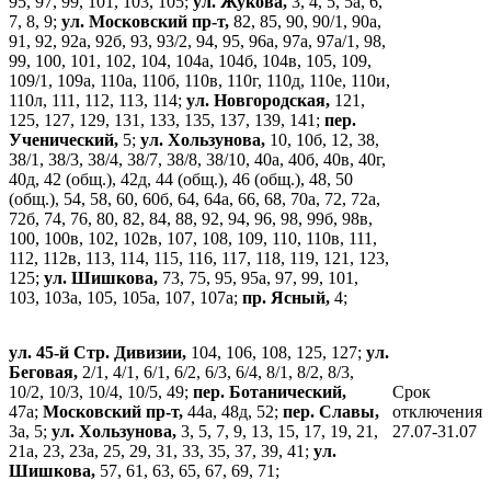
95, 97, 99, 101, 103, 105;
ул. Жукова,
3, 4, 5, 5а, 6,
7, 8, 9;
ул. Московский пр-т,
82, 85, 90, 90/1, 90а,
91, 92, 92а, 92б, 93, 93/2, 94, 95, 96а, 97а, 97а/1, 98,
99, 100, 101, 102, 104, 104а, 104б, 104в, 105, 109,
109/1, 109а, 110а, 110б, 110в, 110г, 110д, 110е, 110и,
110л, 111, 112, 113, 114;
ул. Новгородская,
121,
125, 127, 129, 131, 133, 135, 137, 139, 141;
пер.
Ученический,
5;
ул. Хользунова,
10, 10б, 12, 38,
38/1, 38/3, 38/4, 38/7, 38/8, 38/10, 40а, 40б, 40в, 40г,
40д, 42 (общ.), 42д, 44 (общ.), 46 (общ.), 48, 50
(общ.), 54, 58, 60, 60б, 64, 64а, 66, 68, 70а, 72, 72а,
72б, 74, 76, 80, 82, 84, 88, 92, 94, 96, 98, 99б, 98в,
100, 100в, 102, 102в, 107, 108, 109, 110, 110в, 111,
112, 112в, 113, 114, 115, 116, 117, 118, 119, 121, 123,
125;
ул. Шишкова,
73, 75, 95, 95а, 97, 99, 101,
103, 103а, 105, 105а, 107, 107а;
пр. Ясный,
4;
ул. 45-й Стр. Дивизии,
104, 106, 108, 125, 127;
ул.
Беговая,
2/1, 4/1, 6/1, 6/2, 6/3, 6/4, 8/1, 8/2, 8/3,
10/2, 10/3, 10/4, 10/5, 49;
пер. Ботанический,
Срок
47а;
Московский пр-т,
44а, 48д, 52;
пер. Славы,
отключения
3а, 5;
ул. Хользунова,
3, 5, 7, 9, 13, 15, 17, 19, 21,
27.07-31.07
21а, 23, 23а, 25, 29, 31, 33, 35, 37, 39, 41;
ул.
Шишкова,
57, 61, 63, 65, 67, 69, 71;