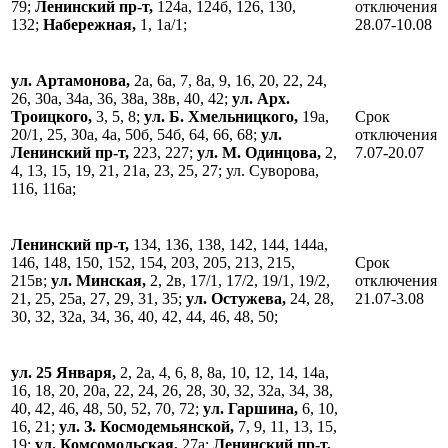
79;
Ленинский пр-т,
124а, 124б, 126, 130,
отключения
132;
Набережная,
1, 1а/1;
28.07-10.08
ул. Артамонова,
2а, 6а, 7, 8а, 9, 16, 20, 22, 24,
26, 30а, 34а, 36, 38а, 38в, 40, 42;
ул. Арх.
Троицкого,
3, 5, 8;
ул. Б. Хмельницкого,
19а,
Срок
20/1, 25, 30а, 4а, 50б, 54б, 64, 66, 68;
ул.
отключения
Ленинский пр-т,
223, 227;
ул. М. Одинцова,
2,
7.07-20.07
4, 13, 15, 19, 21, 21а, 23, 25, 27; ул. Суворова,
116, 116а;
Ленинский пр-т,
134, 136, 138, 142, 144, 144а,
146, 148, 150, 152, 154, 203, 205, 213, 215,
Срок
215в;
ул. Минская,
2, 2в, 17/1, 17/2, 19/1, 19/2,
отключения
21, 25, 25а, 27, 29, 31, 35;
ул. Остужева,
24, 28,
21.07-3.08
30, 32, 32а, 34, 36, 40, 42, 44, 46, 48, 50;
ул. 25 Января,
2, 2а, 4, 6, 8, 8а, 10, 12, 14, 14а,
16, 18, 20, 20а, 22, 24, 26, 28, 30, 32, 32а, 34, 38,
40, 42, 46, 48, 50, 52, 70, 72;
ул. Гаршина,
6, 10,
16, 21;
ул. З. Космодемьянской,
7, 9, 11, 13, 15,
19;
ул. Комсомольская,
27а;
Ленинский пр-т,