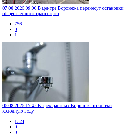
07.08.2026 09:06
В центре Воронежа перенесут остановки
общественного транспорта
756
0
1
06.08.2026 15:42
В трёх районах Воронежа отключат
холодную воду
1324
0
0