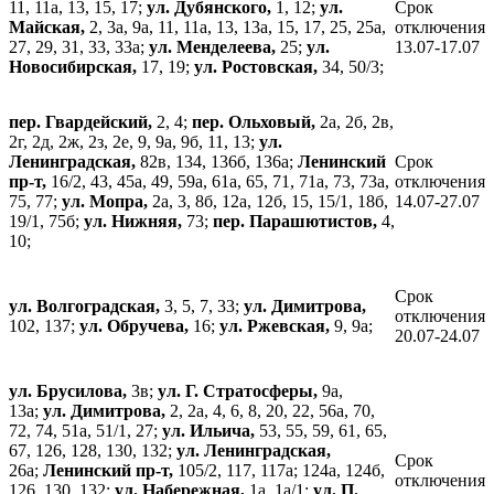
11, 11а, 13, 15, 17;
ул. Дубянского,
1, 12;
ул.
Срок
Майская,
2, 3а, 9а, 11, 11а, 13, 13а, 15, 17, 25, 25а,
отключения
27, 29, 31, 33, 33а;
ул. Менделеева,
25;
ул.
13.07-17.07
Новосибирская,
17, 19;
ул. Ростовская,
34, 50/3;
пер. Гвардейский,
2, 4;
пер. Ольховый,
2а, 2б, 2в,
2г, 2д, 2ж, 2з, 2е, 9, 9а, 9б, 11, 13;
ул.
Ленинградская,
82в, 134, 136б, 136а;
Ленинский
Срок
пр-т,
16/2, 43, 45а, 49, 59а, 61а, 65, 71, 71а, 73, 73а,
отключения
75, 77;
ул. Мопра,
2а, 3, 8б, 12а, 12б, 15, 15/1, 18б,
14.07-27.07
19/1, 75б;
ул. Нижняя,
73;
пер. Парашютистов,
4,
10;
Срок
ул. Волгоградская,
3, 5, 7, 33;
ул. Димитрова,
отключения
102, 137;
ул. Обручева,
16;
ул. Ржевская,
9, 9а;
20.07-24.07
ул. Брусилова,
3в;
ул. Г. Стратосферы,
9а,
13а;
ул. Димитрова,
2, 2а, 4, 6, 8, 20, 22, 56а, 70,
72, 74, 51а, 51/1, 27;
ул. Ильича,
53, 55, 59, 61, 65,
67, 126, 128, 130, 132;
ул. Ленинградская,
Срок
26а;
Ленинский пр-т,
105/2, 117, 117а; 124а, 124б,
отключения
126, 130, 132;
ул. Набережная,
1а, 1а/1;
ул. П.