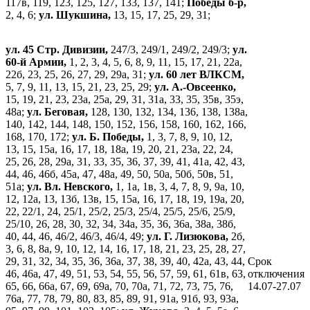
117в, 119, 123, 125, 127, 133, 137, 141;
Победы б-р,
2, 4, 6;
ул. Шукшина,
13, 15, 17, 25, 29, 31;
ул. 45 Стр. Дивизии,
247/3, 249/1, 249/2, 249/3;
ул.
60-й Армии,
1, 2, 3, 4, 5, 6, 8, 9, 11, 15, 17, 21, 22а,
22б, 23, 25, 26, 27, 29, 29а, 31;
ул. 60 лет ВЛКСМ,
5, 7, 9, 11, 13, 15, 21, 23, 25, 29;
ул. А.-Овсеенко,
15, 19, 21, 23, 23а, 25а, 29, 31, 31а, 33, 35, 35в, 35э,
48а;
ул. Беговая,
128, 130, 132, 134, 136, 138, 138а,
140, 142, 144, 148, 150, 152, 156, 158, 160, 162, 166,
168, 170, 172;
ул. Б. Победы,
1, 3, 7, 8, 9, 10, 12,
13, 15, 15а, 16, 17, 18, 18а, 19, 20, 21, 23а, 22, 24,
25, 26, 28, 29а, 31, 33, 35, 36, 37, 39, 41, 41а, 42, 43,
44, 46, 46б, 45а, 47, 48а, 49, 50, 50а, 50б, 50в, 51,
51а;
ул. Вл. Невского,
1, 1а, 1в, 3, 4, 7, 8, 9, 9а, 10,
12, 12а, 13, 13б, 13в, 15, 15а, 16, 17, 18, 19, 19а, 20,
22, 22/1, 24, 25/1, 25/2, 25/3, 25/4, 25/5, 25/6, 25/9,
25/10, 26, 28, 30, 32, 34, 34а, 35, 36, 36а, 38а, 38б,
40, 44, 46, 46/2, 46/3, 46/4, 49;
ул. Г. Лизюкова,
2б,
3, 6, 8, 8а, 9, 10, 12, 14, 16, 17, 18, 21, 23, 25, 28, 27,
29, 31, 32, 34, 35, 36, 36а, 37, 38, 39, 40, 42а, 43, 44,
Срок
46, 46а, 47, 49, 51, 53, 54, 55, 56, 57, 59, 61, 61в, 63,
отключения
65, 66, 66а, 67, 69, 69а, 70, 70а, 71, 72, 73, 75, 76,
14.07-27.07
76а, 77, 78, 79, 80, 83, 85, 89, 91, 91а, 91б, 93, 93а,