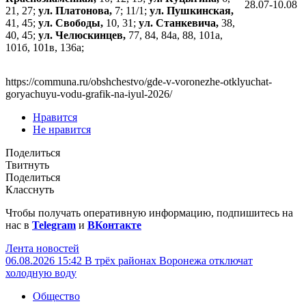
28.07-10.08
21, 27;
ул. Платонова,
7; 11/1;
ул. Пушкинская,
41, 45;
ул. Свободы,
10, 31;
ул. Станкевича,
38,
40, 45;
ул. Челюскинцев,
77, 84, 84а, 88, 101а,
101б, 101в, 136а;
https://communa.ru/obshchestvo/gde-v-voronezhe-otklyuchat-
goryachuyu-vodu-grafik-na-iyul-2026/
Нравится
Не нравится
Поделиться
Твитнуть
Поделиться
Класснуть
Чтобы получать оперативную информацию, подпишитесь на
нас в
Telegram
и
ВКонтакте
Лента новостей
06.08.2026 15:42
В трёх районах Воронежа отключат
холодную воду
Общество