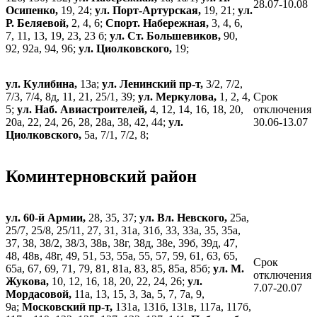
28.07-10.08
Осипенко,
19, 24;
ул. Порт-Артурская,
19, 21;
ул.
Р. Беляевой,
2, 4, 6;
Спорт. Набережная,
3, 4, 6,
7, 11, 13, 19, 23, 23 б;
ул. Ст. Большевиков,
90,
92, 92а, 94, 96;
ул. Циолковского,
19;
ул. Кулибина,
13а;
ул. Ленинский пр-т,
3/2, 7/2,
7/3, 7/4, 8д, 11, 21, 25/1, 39;
ул. Меркулова,
1, 2, 4,
Срок
5;
ул. Наб. Авиастроителей,
4, 12, 14, 16, 18, 20,
отключения
20а, 22, 24, 26, 28, 28а, 38, 42, 44;
ул.
30.06-13.07
Циолковского,
5а, 7/1, 7/2, 8;
Коминтерновский район
ул. 60-й Армии,
28, 35, 37;
ул. Вл. Невского,
25а,
25/7, 25/8, 25/11, 27, 31, 31а, 31б, 33, 33а, 35, 35а,
37, 38, 38/2, 38/3, 38в, 38г, 38д, 38е, 39б, 39д, 47,
48, 48в, 48г, 49, 51, 53, 55а, 55, 57, 59, 61, 63, 65,
Срок
65а, 67, 69, 71, 79, 81, 81а, 83, 85, 85а, 85б;
ул. М.
отключения
Жукова,
10, 12, 16, 18, 20, 22, 24, 26;
ул.
7.07-20.07
Мордасовой,
11а, 13, 15, 3, 3а, 5, 7, 7а, 9,
9а;
Московский пр-т,
131а, 131б, 131в, 117а, 117б,