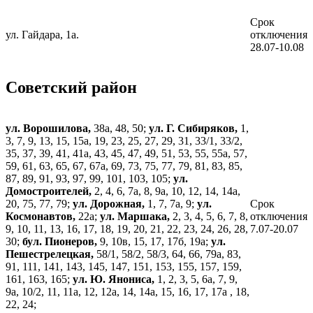
Срок
ул. Гайдара, 1а.
отключения
28.07-10.08
Советский район
ул. Ворошилова,
38а, 48, 50;
ул. Г. Сибиряков,
1,
3, 7, 9, 13, 15, 15а, 19, 23, 25, 27, 29, 31, 33/1, 33/2,
35, 37, 39, 41, 41а, 43, 45, 47, 49, 51, 53, 55, 55а, 57,
59, 61, 63, 65, 67, 67а, 69, 73, 75, 77, 79, 81, 83, 85,
87, 89, 91, 93, 97, 99, 101, 103, 105;
ул.
Домостроителей,
2, 4, 6, 7а, 8, 9а, 10, 12, 14, 14а,
20, 75, 77, 79;
ул. Дорожная,
1, 7, 7а, 9;
ул.
Срок
Космонавтов,
22а;
ул. Маршака,
2, 3, 4, 5, 6, 7, 8,
отключения
9, 10, 11, 13, 16, 17, 18, 19, 20, 21, 22, 23, 24, 26, 28,
7.07-20.07
30;
бул. Пионеров,
9, 10в, 15, 17, 17б, 19а;
ул.
Пешестрелецкая,
58/1, 58/2, 58/3, 64, 66, 79а, 83,
91, 111, 141, 143, 145, 147, 151, 153, 155, 157, 159,
161, 163, 165;
ул. Ю. Янониса,
1, 2, 3, 5, 6а, 7, 9,
9а, 10/2, 11, 11а, 12, 12а, 14, 14а, 15, 16, 17, 17а , 18,
22, 24;