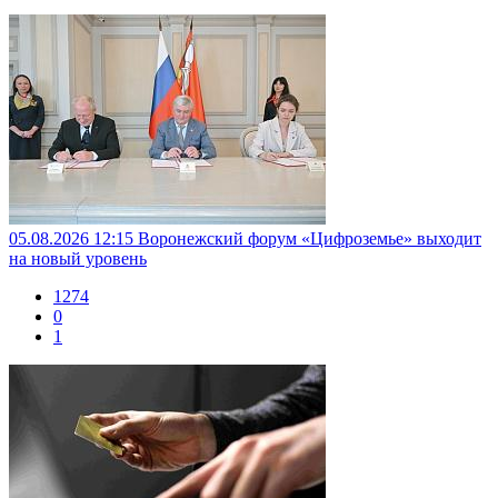
05.08.2026 12:15
Воронежский форум «Цифроземье» выходит
на новый уровень
1274
0
1