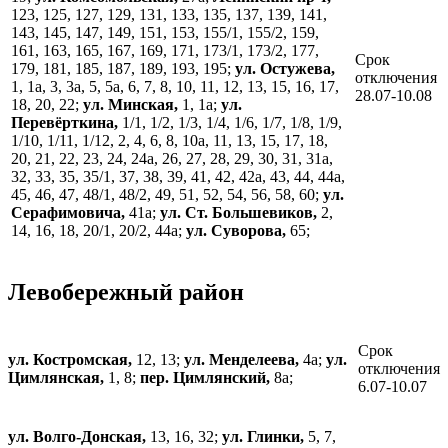
123, 125, 127, 129, 131, 133, 135, 137, 139, 141,
143, 145, 147, 149, 151, 153, 155/1, 155/2, 159,
161, 163, 165, 167, 169, 171, 173/1, 173/2, 177,
Срок
179, 181, 185, 187, 189, 193, 195;
ул. Остужева,
отключения
1, 1а, 3, 3а, 5, 5а, 6, 7, 8, 10, 11, 12, 13, 15, 16, 17,
28.07-10.08
18, 20, 22;
ул. Минская,
1, 1а;
ул.
Перевёрткина,
1/1, 1/2, 1/3, 1/4, 1/6, 1/7, 1/8, 1/9,
1/10, 1/11, 1/12, 2, 4, 6, 8, 10а, 11, 13, 15, 17, 18,
20, 21, 22, 23, 24, 24а, 26, 27, 28, 29, 30, 31, 31а,
32, 33, 35, 35/1, 37, 38, 39, 41, 42, 42а, 43, 44, 44а,
45, 46, 47, 48/1, 48/2, 49, 51, 52, 54, 56, 58, 60;
ул.
Серафимовича,
41а;
ул. Ст. Большевиков,
2,
14, 16, 18, 20/1, 20/2, 44а;
ул. Суворова,
65;
Левобережный район
Срок
ул. Костромская,
12, 13;
ул. Менделеева,
4а;
ул.
отключения
Цимлянская,
1, 8;
пер. Цимлянский,
8а;
6.07-10.07
ул. Волго-Донская,
13, 16, 32;
ул. Глинки,
5, 7,