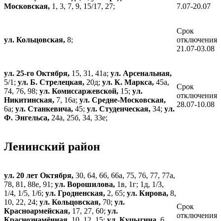
Московская,
1, 3, 7, 9, 15/17, 27;
7.07-20.07
Срок
ул. Кольцовская,
8;
отключения
21.07-03.08
ул. 25-го Октября,
15, 31, 41а;
ул. Арсенальная,
5/1;
ул. Б. Стрелецкая,
20д;
ул. К. Маркса,
45а,
Срок
74, 76, 98;
ул. Комиссаржевской,
15;
ул.
отключения
Никитинская,
7, 16а;
ул. Средне-Московская,
28.07-10.08
6а;
ул. Станкевича,
45;
ул. Студенческая,
34;
ул.
Ф. Энгельса,
24а, 25б, 34, 33е;
Ленинский район
ул. 20 лет Октября,
30, 64, 66, 66а, 75, 76, 77, 77а,
78, 81, 88е, 91;
ул. Ворошилова,
1в, 1г; 1д, 1/3,
1/4, 1/5, 1/6;
ул. Гродненская,
2, 65;
ул. Кирова,
8,
10, 22, 24;
ул. Кольцовская,
70;
ул.
Срок
Красноармейская,
17, 27, 60;
ул.
отключения
Краснознамённая,
10, 12, 15;
ул. Куцыгина,
6,