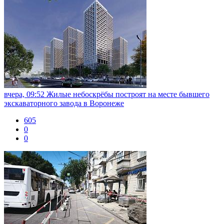
вчера, 09:52
Жилые небоскрёбы построят на месте бывшего
экскаваторного завода в Воронеже
605
0
0