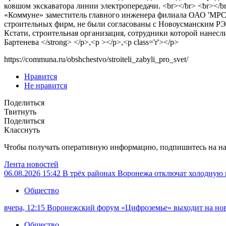
ковшом экскаватора линии электропередачи. <br></br> <br></b
«Коммуне» заместитель главного инженера филиала ОАО 'МРСК
строительных фирм, не были согласованы с Новоусманским РЭС.
Кстати, строительная организация, сотрудники которой нанесл
Бартенева </strong> </p>,<p ></p>,<p class='r'></p>
https://communa.ru/obshchestvo/stroiteli_zabyli_pro_svet/
Нравится
Не нравится
Поделиться
Твитнуть
Поделиться
Класснуть
Чтобы получать оперативную информацию, подпишитесь на н
Лента новостей
06.08.2026 15:42
В трёх районах Воронежа отключат холодную 
Общество
вчера, 12:15
Воронежский форум «Цифроземье» выходит на но
Общество