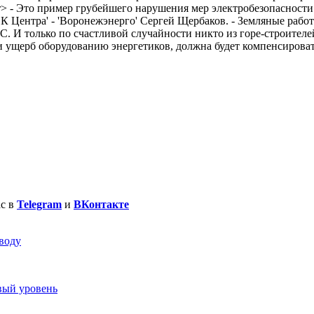
r> - Это пример грубейшего нарушения мер электробезопасности
 Центра' - 'Воронежэнерго' Сергей Щербаков. - Земляные рабо
 И только по счастливой случайности никто из горе-строителей 
и ущерб оборудованию энергетиков, должна будет компенсироват
ас в
Telegram
и
ВКонтакте
воду
вый уровень