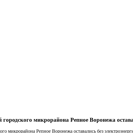
й городского микрорайона Репное Воронежа остава
кого микрорайона Репное Воронежа оставались без электроэнерг