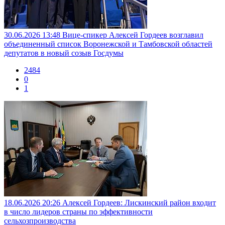
30.06.2026 13:48
Вице-спикер Алексей Гордеев возглавил
объединенный список Воронежской и Тамбовской областей
депутатов в новый созыв Госдумы
2484
0
1
18.06.2026 20:26
Алексей Гордеев: Лискинский район входит
в число лидеров страны по эффективности
сельхозпроизводства