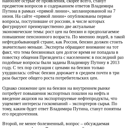
наиболее острые ее проявления, скорее всего, станут
предметом вопросов и содержанием ответов Владимира
Путина в рамках «прямой линии», запланированной на 7
июня. На сайте «прямой линии» опубликованы первые
вопросы, поступившие от россиян, в числе которых
фигурируют преимущественно две актуальные
экономические темы: рост цен на бензин и предполагаемое
повышение пенсионного возраста. По мнению людей, в такой
нефтедобывающей стране, как Россия, бензин должен стоить
значительно меньше. Эксперты обращают внимание на тот
факт, что тема бензиновых цен долгое время не попадала в
повестку общения Президента с населением: в последний раз
подобные вопросы были заданы Владимиру Путину в 2013
году. С тех пор ситуация с ценами на бензин только
ухудшилась: сейчас бензин дорожает в среднем почти в три
раза быстрее общего роста потребительских цен.
Однако снижение цен на бензин на внутреннем рынке
потребует повышения экспортных пошлин на нефть и
введение акцизов на экспортируемые нефтепродукты, что
ущемляет интересы госкомпаний – экспортеров сырья. По
тому, каким будет ответ Владимира Путина, станут понятны
его предпочтения.
Второй, не менее болезненный, вопрос – обсуждаемая