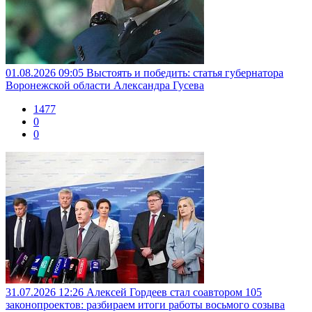
01.08.2026 09:05
Выстоять и победить: статья губернатора
Воронежской области Александра Гусева
1477
0
0
31.07.2026 12:26
Алексей Гордеев стал соавтором 105
законопроектов: разбираем итоги работы восьмого созыва