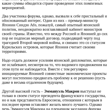
какие суммы обходится стране проведение этих помпезных
мероприятий.
Два участника форума, однако, вызвали к себе пристальный и
обоснованный интерес. Один из них – премьер-министр
Японии Синдзо Абэ, пожалуй, самый опытный японский
политик, неоднократно возглавлявший кабинет министров
своей страны. Известно, что между Россией и Японией до сих
пор не подписан мирный договор, подводящий черту под
трагедией Второй мировой войны, и связано это со статусом
Курильских островов, которые Япония считает своими
территориями.
Надо отдать должное усилиям японской дипломатии, которые
не ослабевают, несмотря на то, что видимого продвижения на
этом пути не наблюдается. Вместе с тем регулярно
инициируемые Японией совместные экономические проекты
могут постепенно продвигать проблему к ее решению (пусть
даже в весьма отдаленном будущем).
Другой высокий гость –
Эммануэль Макрон
выступал не
только в своем статусе президента французского государства,
но и как представитель Евросоюза, отношения с которым в
последнее время оставляют желать много лучшего. Однако
речь Эммануэля Макрона на пленарном заседании форума