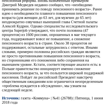
пенсионная реформа. Вновь назначенный премьером
Дмитрий Медведев недавно сообщил, что «необходимо
принимать решение по поводу пенсионного возраста». Ранее
идею о необходимости плавного повышения пенсионного
возраста (для женщин до 63 лет, для мужчин до 65 лет)
неоднократно озвучивал нынешний глава Счетной палаты
Алексей Кудрин. Однако специалисты исследовательского
центра Superjob утверждают, что почти половина (47
процентов) из 1600 россиян, опрошенных в мае текущего
года, поддерживают вовсе не повышение, а снижение
пенсионного возраста в стране. Около 38 процентов не
поддерживают, остальные затруднились с ответом. Иными
словами, примерно половина российских граждан являются
не просто противниками повышения пенсионного возраста,
но сторонниками его понижения либо сохранения на
нынешнем уровне. Кстати, соответствующие аналоги есть: в
Польше правительство инициирует именно снижение
пенсионного возраста, за что пользуется широкой поддержкой
населения. Пойдет ли российский Президент навстречу
общественным ожиданиям или ограничится неопределенным
«проблема нуждается в обсуждении», мы узнаем на
следующей неделе.
Источник:
газета «Коммуна» | №41 (26788) | Пятница, 1 июня
2018 года