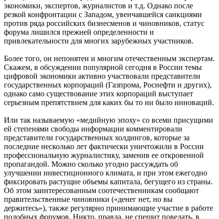
экономики, экспертов, журналистов и т.д. Однако после
резкой конфронтации с Западом, увенчавшейся санкциями
против ряда российских бизнесменов и чиновников, статус
форума лишился прежней определенности и
привлекательности для многих зарубежных участников.
Более того, он непонятен и многим отечественным экспертам.
Скажем, в обсуждении популярной сегодня в России темы
цифровой экономики активно участвовали представители
государственных корпораций (Газпрома, Роснефти и других),
однако само существование этих корпораций выступает
серьезным препятствием для каких бы то ни было инноваций.
Или так называемую «медийную эпоху» со всеми присущими
ей степенями свободы информации комментировали
представители государственных холдингов, которые за
последние несколько лет фактически уничтожили в России
профессиональную журналистику, заменив ее откровенной
пропагандой. Можно сколько угодно рассуждать об
улучшении инвестиционного климата, и при этом ежегодно
фиксировать растущие объемы капитала, бегущего из страны.
Об этом заинтересованным соотечественникам сообщают
правительственные чиновники («денег нет, но вы
держитесь»), также регулярно принимающие участие в работе
подобных форумов. Никто, правда, не спешит поведать, в