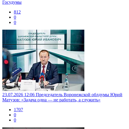
Госудумы
812
0
0
23.07.2026 12:06
Председатель Воронежской облдумы Юрий
Матузов: «Задача одна — не работать, а служить»
1707
0
0