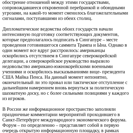
обострение отношений между этими государствами,
сопровождавшееся откровенной перебранкой и обоюдными
угрозами, на какой-то момент сменилось благожелательными
сигналами, поступавшими из обеих столиц.
Дипломатические ведомства обоих государств начали
интенсивную подготовку соответствующих документов,
которые предполагалось подписать в Сингапуре – месте
проведения готовившегося саммита Трампа и Ына. Однако в
один момент все вдруг расстроилось: американцы
оскорбились отсутствием в Сингапуре северокорейской
делегации, а северокорейское руководство выразило
недовольство американо-южнокорейскими военными
учениями и оскорбилось высказываниями вице- президента
США Майка Пенса. На данный момент непонятно,
окончательный ли это провал или тактическое отступление с
дальнейшим намерением вновь вернуться за политическую
шахматную доску, но с более сильными позициями у каждого
из игроков.
В России же информационное пространство заполняли
праздничные комментарии мероприятий проходившего в
Санкт-Петербурге международного экономического форума.
Форум – по определению – представляет собой в первую
очередь открытую информационную площадку, в рамках