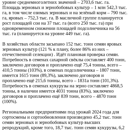
уровне среднемноголетних значений – 2703,6 тыс. га.
Площадь зерновых и зернобобовых культур – 1 млн 542,3 тыс.
га, в том числе озимых зерновых и на зелёный корм – 790 тыс.
га, яровых – 752,3 тыс. га. В масличной группе планируется
рост площадей сои на 37 тыс. га (всего 250 тыс. га) при
одновременном снижении площадей подсолнечника на 56
тыс. га (планируется на уровне 449 тыс. га).
В хозяйствах области засыпано 152 тыс. тонн семян яровых
зерновых культур (121 % к плану, более 86% из них –
отечественной селекции) . Идёт плановая проверка семян.
Потребность в семенах сахарной свёклы составляет 400 тонн,
заключено договоров и проплачено ещё 75,4 тонны, всего –
410,5 тонны (103%), в семенах подсолнечника – 1807 тонн,
имеется 1615 тонн (89,3%), заключено договоров и
проплачено ещё 215,6 тонны, всего – 1831а тонн (101,3%).
Потребность в семенах кукурузы на зерно составляет 4868,5
тонны, в наличии имеется 4031 тонна (83%), заключено
договоров и проплачено ещё 839 тонн, всего – 4870 тонн
(100%).
Региональными предприятиями под урожай 2024 года для
сортосмены и сортообновления произведено 45,2 тыс. тонн
семян зерновых и зернобобовых культур высших
репродукций, кроме того, 18,7 тыс. тонн семян кукурузы, 6,2