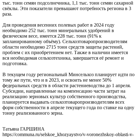
тыс. тонн семян подсолнечника, 1,1 тыс. тонн семян сахарной
свёклы. Эти показатели превышают потребность региона в 3
раза.
Для проведения весенних полевых работ в 2024 году
необходимо 252 тыс. тонн минеральных удобрений в
физическом весе, имеется 228 тыс. тонн (91% к
запланированному объёму). Сельхозтоваропроизводителям
области необходимо 2715 тонн средств защиты растений,
проблем с их приобретением нет. Также в наличии имеется
вся необходимая сельхозтехника, завершается её ремонт и
подготовка.
В текущем году региональный Минсельхоз планирует идти по
тому же пути, что и в 2023, и освоить не менее 50%
федеральных средств в области растениеводства до 1 апреля.
Субсидии, направленные на компенсацию части затрат на
реализацию зерновых культур собственного производства,
планируется выдавать сельхозтоваропроизводителям всех
форм собственности в апреле текущего года по ставке на одну
тонну реализованного зерна.
Татьяна ГАРШИНА
https://communa.ru/selskoe_khozyaystvo/v-voronezhskoy-oblasti-v-