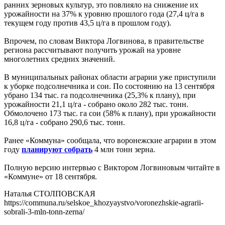
ранних зерновых культур, это повлияло на снижение их
урожайности на 37% к уровню прошлого года (27,4 ц/га в
текущем году против 43,5 ц/га в прошлом году).
Впрочем, по словам Виктора Логвинова, в правительстве
региона рассчитывают получить урожай на уровне
многолетних средних значений.
В муниципальных районах области аграрии уже приступили
к уборке подсолнечника и сои. По состоянию на 13 сентября
убрано 134 тыс. га подсолнечника (25,3% к плану), при
урожайности 21,1 ц/га - собрано около 282 тыс. тонн.
Обмолочено 173 тыс. га сои (58% к плану), при урожайности
16,8 ц/га - собрано 290,6 тыс. тонн.
Ранее «Коммуна» сообщала, что воронежские аграрии в этом
году
планируют собрать
4 млн тонн зерна.
Полную версию интервью с Виктором Логвиновым читайте в
«Коммуне» от 18 сентября.
Наталья СТОЛПОВСКАЯ
https://communa.ru/selskoe_khozyaystvo/voronezhskie-agrarii-
sobrali-3-mln-tonn-zerna/