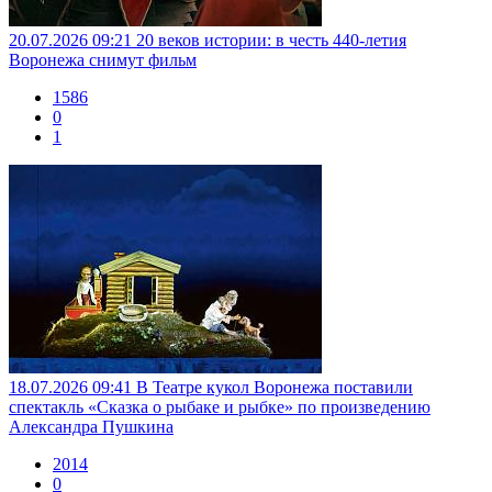
20.07.2026 09:21
20 веков истории: в честь 440-летия
Воронежа снимут фильм
1586
0
1
18.07.2026 09:41
В Театре кукол Воронежа поставили
спектакль «Сказка о рыбаке и рыбке» по произведению
Александра Пушкина
2014
0