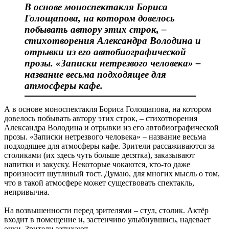
В основе моноспектакля Бориса
Голощапова, на котором довелось
побывать автору этих строк, –
стихотворения Александра Володина и
отрывки из его автобиографической
прозы. «Записки нетрезвого человека» –
название весьма подходящее для
атмосферы кафе.
А в основе моноспектакля Бориса Голощапова, на котором
довелось побывать автору этих строк, – стихотворения
Александра Володина и отрывки из его автобиографической
прозы. «Записки нетрезвого человека» – название весьма
подходящее для атмосферы кафе. Зрители рассаживаются за
столиками (их здесь чуть больше десятка), заказывают
напитки и закуску. Некоторые чокаются, кто-то даже
произносит шутливый тост. Думаю, для многих мысль о том,
что в такой атмосфере может существовать спектакль,
непривычна.
На возвышенности перед зрителями – стул, столик. Актёр
входит в помещение и, застенчиво улыбнувшись, надевает
очки. Зрители затихают.