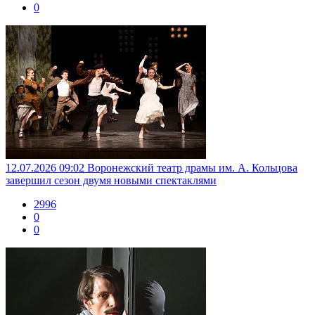
0
12.07.2026 09:02
Воронежский театр драмы им. А. Кольцова
завершил сезон двумя новыми спектаклями
2996
0
0