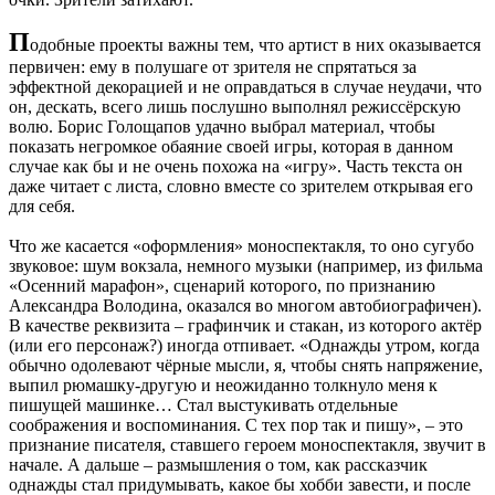
П
одобные проекты важны тем, что артист в них оказывается
первичен: ему в полушаге от зрителя не спрятаться за
эффектной декорацией и не оправдаться в случае неудачи, что
он, дескать, всего лишь послушно выполнял режиссёрскую
волю. Борис Голощапов удачно выбрал материал, чтобы
показать негромкое обаяние своей игры, которая в данном
случае как бы и не очень похожа на «игру». Часть текста он
даже читает с листа, словно вместе со зрителем открывая его
для себя.
Что же касается «оформления» моноспектакля, то оно сугубо
звуковое: шум вокзала, немного музыки (например, из фильма
«Осенний марафон», сценарий которого, по признанию
Александра Володина, оказался во многом автобиографичен).
В качестве реквизита – графинчик и стакан, из которого актёр
(или его персонаж?) иногда отпивает. «Однажды утром, когда
обычно одолевают чёрные мысли, я, чтобы снять напряжение,
выпил рюмашку-другую и неожиданно толкнуло меня к
пишущей машинке… Стал выстукивать отдельные
соображения и воспоминания. С тех пор так и пишу», – это
признание писателя, ставшего героем моноспектакля, звучит в
начале. А дальше – размышления о том, как рассказчик
однажды стал придумывать, какое бы хобби завести, и после