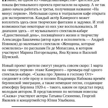
показа фестивального проекта пригласили на крышу. А не так
давно начала работать и третья, получившая название «На
минус первом». Небольшая сцена в театральном кафе открыта
для экспериментов. Каждый актёр Камерного может
воплотить здесь свои творческие фантазии и задумки. И этой
возможностью некоторые из них уже воспользовались. И
диапазон здесь – от музыкального спектакля-кабаре
«Единственный день», посвящённого жизни и творчеству
Александра Башлачева (автор идеи и исполнитель — Андрей
Новиков) до маленького спектакля «Женщины, которые
осмелились» по рассказам Ги де Мопассана, в котором
участвуют Марина Погорельцева, Яна Кузина и Василий
Шумский.
Новый проект зрители смогут увидеть совсем скоро: 1 марта
на «минус первом» этаже Камерного – премьера ещё одного
спектакля-кабаре. «Сказка про Эрвина и госпожу Отт»
соединяет в себе прозу и поэзию Владимира Набокова времён
берлинской эмиграции, а также немецкие песни, создающие
атмосферу Берлина 1920-х – такого, каким он предстал перед
молодым автором. В представлении по мотивам новеллы
«Сказка» участвуют актеры Татьяна Сезоненко, Георгий
Яковлев и концертмейстер Юлия Улыбкина.