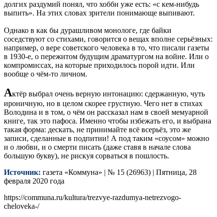
долгих раздумий понял, что хобби уже есть: «с кем-нибудь
выпить». На этих словах зрители понимающе выпивают.
Однако в как бы дурашливом монологе, где байки
соседствуют со стихами, говорится о вещах вполне серьёзных:
например, о вере советского человека в то, что писали газеты
в 1930-е, о пережитом будущим драматургом на войне. Или о
компромиссах, на которые приходилось порой идти. Или
вообще о чём-то личном.
А
ктёр выбрал очень верную интонацию: сдержанную, чуть
ироничную, но в целом скорее грустную. Чего нет в стихах
Володина и в том, о чём он рассказал нам в своей мемуарной
книге, так это пафоса. Именно чтобы избежать его, и выбрана
такая форма: дескать, не принимайте всё всерьёз, это же
записи, сделанные в подпитии! А под таким «соусом» можно
и о любви, и о смерти писать (даже ставя в начале слова
большую букву), не рискуя сорваться в пошлость.
Источник:
газета «Коммуна» | № 15 (26963) | Пятница, 28
февраля 2020 года
https://communa.ru/kultura/trezvye-razdumya-netrezvogo-
cheloveka-/