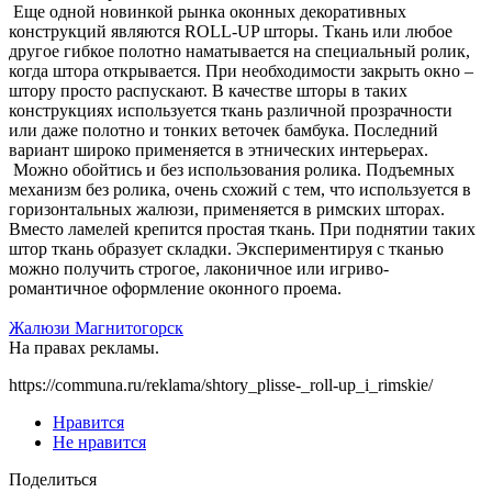
Еще одной новинкой рынка оконных декоративных
конструкций являются ROLL-UP шторы. Ткань или любое
другое гибкое полотно наматывается на специальный ролик,
когда штора открывается. При необходимости закрыть окно –
штору просто распускают. В качестве шторы в таких
конструкциях используется ткань различной прозрачности
или даже полотно и тонких веточек бамбука. Последний
вариант широко применяется в этнических интерьерах.
Можно обойтись и без использования ролика. Подъемных
механизм без ролика, очень схожий с тем, что используется в
горизонтальных жалюзи, применяется в римских шторах.
Вместо ламелей крепится простая ткань. При поднятии таких
штор ткань образует складки. Экспериментируя с тканью
можно получить строгое, лаконичное или игриво-
романтичное оформление оконного проема.
Жалюзи Магнитогорск
На правах рекламы.
https://communa.ru/reklama/shtory_plisse-_roll-up_i_rimskie/
Нравится
Не нравится
Поделиться