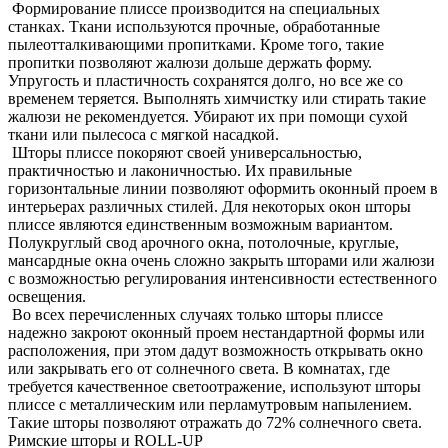
Формирование плиссе производится на специальных
станках. Ткани используются прочные, обработанные
пылеотталкивающими пропитками. Кроме того, такие
пропитки позволяют жалюзи дольше держать форму.
Упругость и пластичность сохранятся долго, но все же со
временем теряется. Выполнять химчистку или стирать такие
жалюзи не рекомендуется. Убирают их при помощи сухой
ткани или пылесоса с мягкой насадкой.
Шторы плиссе покоряют своей универсальностью,
практичностью и лаконичностью. Их правильные
горизонтальные линии позволяют оформить оконный проем в
интерьерах различных стилей. Для некоторых окон шторы
плиссе являются единственным возможным вариантом.
Полукруглый свод арочного окна, потолочные, круглые,
мансардные окна очень сложно закрыть шторами или жалюзи
с возможностью регулирования интенсивности естественного
освещения.
Во всех перечисленных случаях только шторы плиссе
надежно закроют оконный проем нестандартной формы или
расположения, при этом дадут возможность открывать окно
или закрывать его от солнечного света. В комнатах, где
требуется качественное светоотражение, используют шторы
плиссе с металлическим или перламутровым напылением.
Такие шторы позволяют отражать до 72% солнечного света.
Римские шторы и ROLL-UP