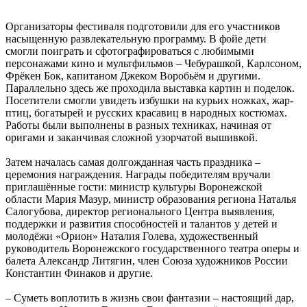
Организаторы фестиваля подготовили для его участников
насыщенную развлекательную программу. В фойе дети
смогли поиграть и сфотографироваться с любимыми
персонажами кино и мультфильмов – Чебурашкой, Карлсоном,
Фрёкен Бок, капитаном Джеком Воробьём и другими.
Параллельно здесь же проходила выставка картин и поделок.
Посетители смогли увидеть избушки на курьих ножках, жар-
птиц, богатырей и русских красавиц в народных костюмах.
Работы были выполнены в разных техниках, начиная от
оригами и заканчивая сложной узорчатой вышивкой.
Затем началась самая долгожданная часть праздника –
церемония награждения. Награды победителям вручали
приглашённые гости: министр культуры Воронежской
области Мария Мазур, министр образования региона Наталья
Салогубова, директор регионального Центра выявления,
поддержки и развития способностей и талантов у детей и
молодёжи «Орион» Наталия Голева, художественный
руководитель Воронежского государственного театра оперы и
балета Александр Литягин, член Союза художников России
Константин Финаков и другие.
– Суметь воплотить в жизнь свои фантазии – настоящий дар,