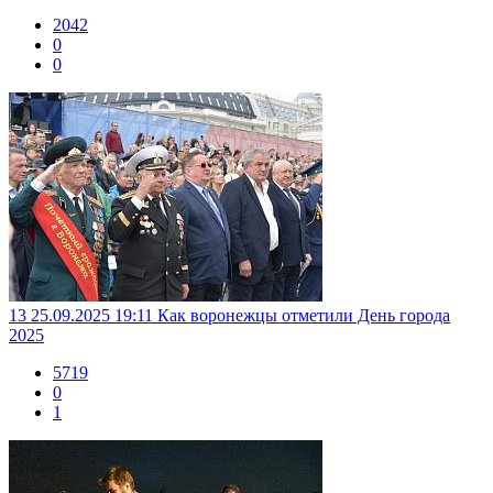
2042
0
0
13
25.09.2025 19:11
Как воронежцы отметили День города
2025
5719
0
1