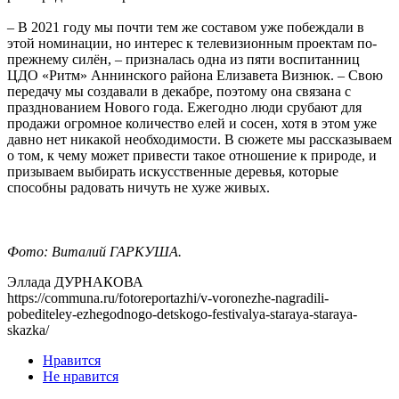
– В 2021 году мы почти тем же составом уже побеждали в
этой номинации, но интерес к телевизионным проектам по-
прежнему силён, – призналась одна из пяти воспитанниц
ЦДО «Ритм» Аннинского района Елизавета Визнюк. – Свою
передачу мы создавали в декабре, поэтому она связана с
празднованием Нового года. Ежегодно люди срубают для
продажи огромное количество елей и сосен, хотя в этом уже
давно нет никакой необходимости. В сюжете мы рассказываем
о том, к чему может привести такое отношение к природе, и
призываем выбирать искусственные деревья, которые
способны радовать ничуть не хуже живых.
Фото: Виталий ГАРКУША.
Эллада ДУРНАКОВА
https://communa.ru/fotoreportazhi/v-voronezhe-nagradili-
pobediteley-ezhegodnogo-detskogo-festivalya-staraya-staraya-
skazka/
Нравится
Не нравится