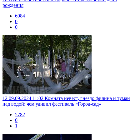
рождения
6084
0
0
12
09.09.2024 11:02
Комната невест, гнездо филина и туман
над водой: чем удивил фестиваль «Город-сад»
5782
0
1