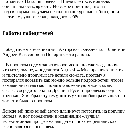
– отметила Наталия Голева. – Впечатляет всё: новизна,
оригинальность, яркость. Но самое приятное, что из
года в год мы получаем не только конкурсные работы, но и
частичку души и сердца каждого ребёнка.
Работы победителей
Победителем в номинации «Авторская сказка» стал 16-летний
Андрей Катасонов из Поворинского района.
– В прошлом году я занял второе место, но уже тогда понял,
что могу лучше, – поделился Андрей. – Мне нравится писать
и тщательно продумывать детали сюжета, поэтому я
постарался добавить как можно больше подробностей, чтобы
каждый читатель смог понять заложенную мной мысль.
Сказка сосредоточена на Древней Руси и проблемах бедных
крестьян. Я выбрал эту тему, потому что люблю размышлять о
том, что было в прошлом.
Денежный приз юный автор планирует потратить на покупку
мопеда. А вот победители в номинации «Лучшая
телевизионная программа для детей» пока не решили, как
распорядятся выигрышем.