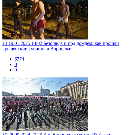
13
19.01.2025 14:02
Безо льда и под дождём: как прошли
крещенские купания в Воронеже
6774
0
0
10
28.09.2024 20:49
Как Воронеж отметил 438-й день