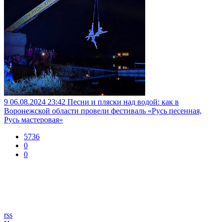
9
06.08.2024 23:42
Песни и пляски над водой: как в
Воронежской области провели фестиваль «Русь песенная,
Русь мастеровая»
5736
0
0
rss