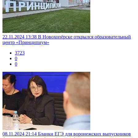
22.11.2024 13:38
В Новохопёрске открылся образовательный
центр «Принципиум»
3723
0
0
08.11.2024 21:14
Бланки ЕГЭ для воронежских выпускников