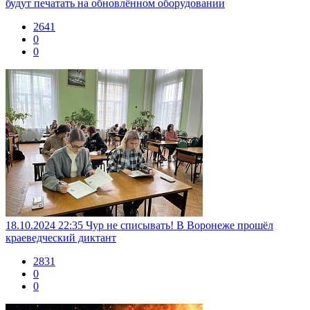
будут печатать на обновлённом оборудовании
2641
0
0
18.10.2024 22:35
Чур не списывать! В Воронеже прошёл
краеведческий диктант
2831
0
0