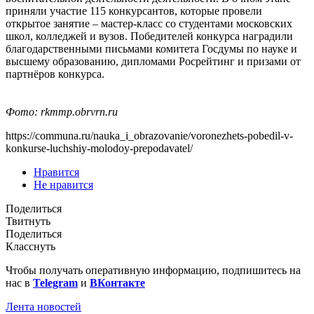
приняли участие 115 конкурсантов, которые провели
открытое занятие – мастер-класс со студентами московских
школ, колледжей и вузов. Победителей конкурса наградили
благодарственными письмами комитета Госдумы по науке и
высшему образованию, дипломами Росрейтинг и призами от
партнёров конкурса.
Фото:
rkmmp.obrvrn.ru
https://communa.ru/nauka_i_obrazovanie/voronezhets-pobedil-v-
konkurse-luchshiy-molodoy-prepodavatel/
Нравится
Не нравится
Поделиться
Твитнуть
Поделиться
Класснуть
Чтобы получать оперативную информацию, подпишитесь на
нас в
Telegram
и
ВКонтакте
Лента новостей