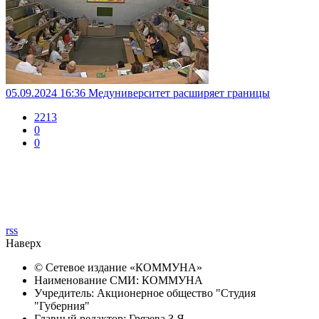
05.09.2024 16:36
Медуниверситет расширяет границы
2213
0
0
rss
Наверх
© Сетевое издание «
КОММУНА
»
Наименование СМИ: КОММУНА
Учредитель: Акционерное общество "Студия
"Губерния"
Главный редактор: Грязева З.Я.