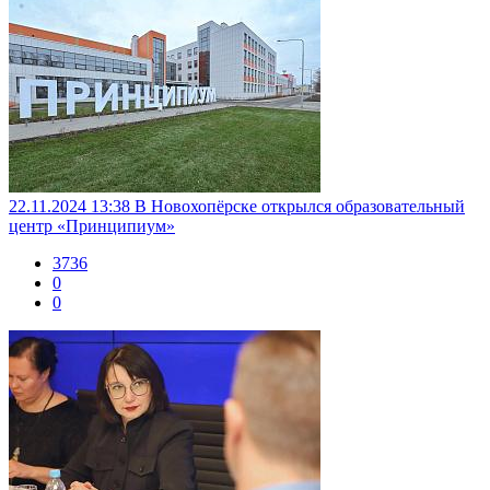
22.11.2024 13:38
В Новохопёрске открылся образовательный
центр «Принципиум»
3736
0
0