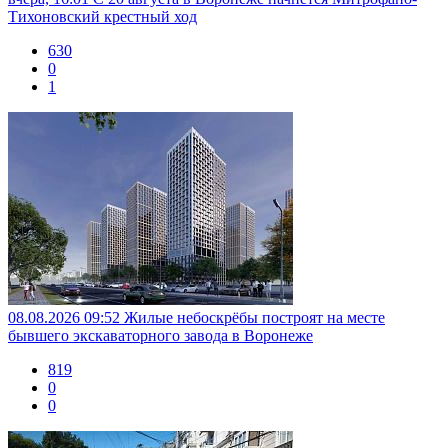
Тихоновский крестный ход
630
0
1
08.08.2026 09:52
Жилые небоскрёбы построят на месте
бывшего экскаваторного завода в Воронеже
819
0
0