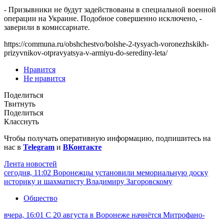
- Призывники не будут задействованы в специальной военной
операции на Украине. Подобное совершенно исключено, -
заверили в комиссариате.
https://communa.ru/obshchestvo/bolshe-2-tysyach-voronezhskikh-
prizyvnikov-otpravyatsya-v-armiyu-do-serediny-leta/
Нравится
Не нравится
Поделиться
Твитнуть
Поделиться
Класснуть
Чтобы получать оперативную информацию, подпишитесь на
нас в
Telegram
и
ВКонтакте
Лента новостей
сегодня, 11:02
Воронежцы установили мемориальную доску
историку и шахматисту Владимиру Загоровскому
Общество
вчера, 16:01
С 20 августа в Воронеже начнётся Митрофано-