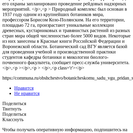
его охраны запланировано проведение рейдовых надзорных
мероприятий. </p>,<p > Природный комплекс был основан в
1937 году одним из крупнейших ботаников мира,
профессором Борисом Козо-Полянским. На его территории,
площадью 72 га, произрастают уникальные коллекции
древесных, кустарниковых и травянистых растений из разных
стран мира общей численностью более 5000 видов. Некоторые
из них занесены в Красные книги Российской Федерации и
Воронежской области. Ботанический сад ВГУ является базой
для проведения учебной и производственной практики
студентов кафедры ботаники и микологии биолого-
почвенного факультета, сообщает пресс-служба университета.
</p>,<p ></p>,<p > </p>,<p class='r'></p>
https://communa.ru/obshchestvo/botanicheskomu_sadu_vgu_pridan_s
Нравится
Не нравится
Поделиться
Твитнуть
Поделиться
Класснуть
Чтобы получать оперативную информацию, подпишитесь на