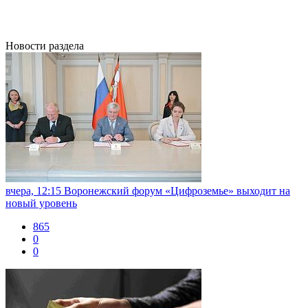
Новости раздела
вчера, 12:15
Воронежский форум «Цифроземье» выходит на
новый уровень
865
0
0