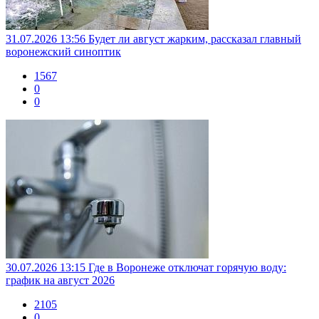
31.07.2026 13:56
Будет ли август жарким, рассказал главный
воронежский синоптик
1567
0
0
30.07.2026 13:15
Где в Воронеже отключат горячую воду:
график на август 2026
2105
0