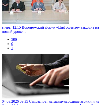
вчера, 12:15
Воронежский форум «Цифроземье» выходит на
новый уровень
590
0
1
04.08.2026 09:35
Самозапрет на международные звонки и не