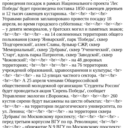
проведения посадок в рамках Национального проекта 'Лес
Победы' будет произведена поставка 1850 саженцев деревьев
и 12 тысяч саженцев кустарника. <br></br> <br></br>
Управами районов запланировано провести посадку 18
апреля, во время городского субботника: <br></br> <br></br>
– у девяти мемориалов, у братских могил и памятных знаков;
<br></br> <br></br> - на 14 озелененных территориях общего
пользования (сквер 'Январский', парк 'Победы', сквер
'Подгоренский', аллея Славы, бульвар СЖР, сквер
'Мемориальный', сквер 'Дубрава', сквер 'Ученический', сквер
'Старт', вдоль парка Патриотов, сквер 'Заводской', сквер
'Чижовский'; <br></br> <br></br> - на 48 дворовых
территориях; <br></br> <br></br> - на 76 территориях
учреждений образований, здравоохранения и культуры; <br>
</br> <br></br> - на 12-улицах частного сектора. <br></br>
<br></br> А 25 апреля членами Общероссийской
общественной молодежной организации 'Студенты России'
будет проводиться акция 'Сирень Победы', сообщает
Управление экологии г.Воронежа. <br></br> <br></br> 260
кустов сирени будут высажены на шести объектах: <br></br>
<br></br> - на территории педагогического университета, по
ул. Ленина; <br></br> <br></br> - на территории сквера
'Дубрава' по Московскому проспекту; <br></br> <br></br> -
перед третьим корпусом ВГУ по пр. Революции; <br></br>
<br></br> - общежитие N 9 ВГУ по Московскому проспекту;