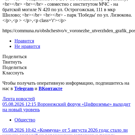
<br></br> <br></br> - совместно с институтом МЧС - на
братской могиле N 420 по ул. Острогожская, 111 в мкр
Шилово; <br></br> <br></br> - парк 'Победы' по ул. Лизюкова.
</p>,<p > </p>,<p class='r'></p>
https://communa.ru/obshchestvo/v_voronezhe_utverzhden_grafik_po
Нравится
Не нравится
Поделиться
Твитнуть
Поделиться
Класснуть
Чтобы получать оперативную информацию, подпишитесь на
нас в
Telegram
и
ВКонтакте
Лента новостей
05.08.2026 12:15
Воронежский форум «Цифроземье» выходит
на новый уровень
Общество
05.08.2026 10:42
«Коммуна» от 5 августа 2026 года: стало ли