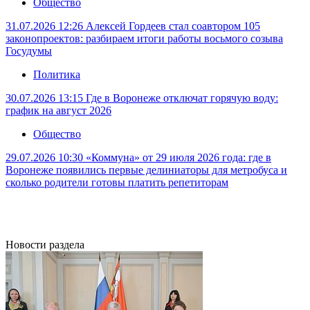
Общество
31.07.2026 12:26
Алексей Гордеев стал соавтором 105
законопроектов: разбираем итоги работы восьмого созыва
Госудумы
Политика
30.07.2026 13:15
Где в Воронеже отключат горячую воду:
график на август 2026
Общество
29.07.2026 10:30
«Коммуна» от 29 июля 2026 года: где в
Воронеже появились первые делиниаторы для метробуса и
сколько родители готовы платить репетиторам
Новости раздела