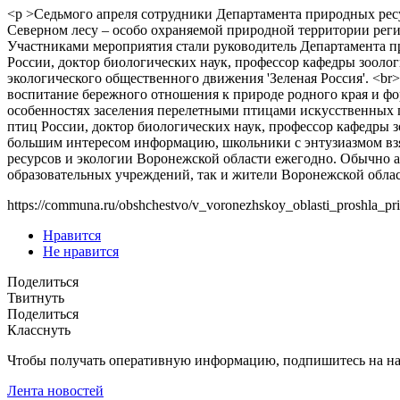
<p >Седьмого апреля сотрудники Департамента природных рес
Северном лесу – особо охраняемой природной территории реги
Участниками мероприятия стали руководитель Департамента п
России, доктор биологических наук, профессор кафедры зооло
экологического общественного движения 'Зеленая Россия'. <br
воспитание бережного отношения к природе родного края и фо
особенностях заселения перелетными птицами искусственных 
птиц России, доктор биологических наук, профессор кафедры 
большим интересом информацию, школьники с энтузиазмом взя
ресурсов и экологии Воронежской области ежегодно. Обычно а
образовательных учреждений, так и жители Воронежской области.
https://communa.ru/obshchestvo/v_voronezhskoy_oblasti_proshla_pr
Нравится
Не нравится
Поделиться
Твитнуть
Поделиться
Класснуть
Чтобы получать оперативную информацию, подпишитесь на н
Лента новостей