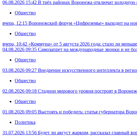
06.08.2026 15:42
В трёх районах Воронежа отключат холодную 
Общество
вчера, 12:15
Воронежский форум «Цифроземье» выходит на но
Общество
вчера, 10:42
«Коммуна» от 5 августа 2026 года: стало ли меньш
04.08.2026 09:35
Самозапрет на международные звонки и не бол
Общество
03.08.2026 09:27
Внедрение искусственного интеллекта в регио
Общество
02.08.2026 09:18
Стадион мирового уровня построят в Воронеже
Общество
01.08.2026 09:05
Выстоять и победить: статья губернатора Вор
Политика
31.07.2026 13:56
Будет ли август жарким, рассказал главный в