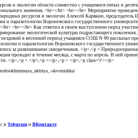
урсов и экологии области совместно с учащимися пятых и деся
онального значения. <br></br> <br></br> Мероприятие проведен
риродных ресурсов и экологии Алексей Карякин, председатель 
гии и паразитологии Воронежского государственного университ
></br> <br></br> Как отметил в своем выступлении перед участ
рмирование экологической культуры подрастающего поколения. 
гнездовий в весенний период учащимся СОШ N 99 рассказал пр
зоологии и паразитологии Воронежского государственного униве
лись за развешивание скворечников. </p>,<p > Природоохранна
кция проходит в течение месяца, с марта по апрель. В ней при
 </p>,<p > </p>,<p ></p>,<p > </p>,<p class='r'></p>
irodookhrannaya_aktsiya_-skvorushka/
ас в
Telegram
и
ВКонтакте