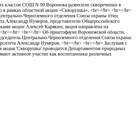
тых классов СОШ N 99 Воронежа развесили скворечники в
о в рамках областной акции «Скворушка». <br></br> <br></br>
Центрально-Черноземного отделения Союза охраны птиц
ета Александр Нумеров, представители Общероссийского
никами акции Алексей Карякин, акция направлена на
<br></br> <br></br> Об орнитофауне Воронежской области,
едседатель Центрально-Черноземного отделения Союза охраны
рситета Александр Нумеров. <br></br> <br></br> Заслушав с
я акция 'Скворушка' проводится Департаментом природных
нимают активное участие как воспитанники различных