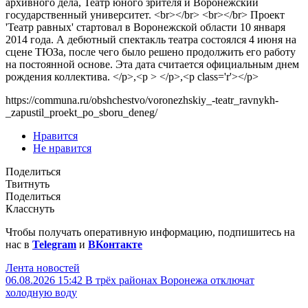
архивного дела, Театр юного зрителя и Воронежский
государственный университет. <br></br> <br></br> Проект
'Театр равных' стартовал в Воронежской области 10 января
2014 года. А дебютный спектакль театра состоялся 4 июня на
сцене ТЮЗа, после чего было решено продолжить его работу
на постоянной основе. Эта дата считается официальным днем
рождения коллектива. </p>,<p > </p>,<p class='r'></p>
https://communa.ru/obshchestvo/voronezhskiy_-teatr_ravnykh-
_zapustil_proekt_po_sboru_deneg/
Нравится
Не нравится
Поделиться
Твитнуть
Поделиться
Класснуть
Чтобы получать оперативную информацию, подпишитесь на
нас в
Telegram
и
ВКонтакте
Лента новостей
06.08.2026 15:42
В трёх районах Воронежа отключат
холодную воду