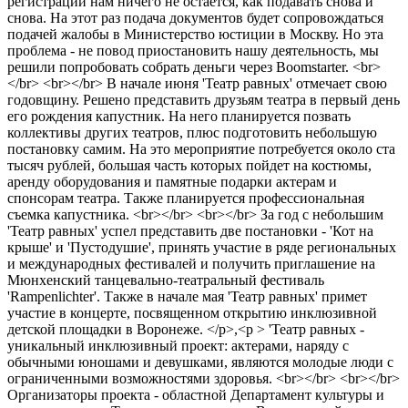
регистрации нам ничего не остается, как подавать снова и
снова. На этот раз подача документов будет сопровождаться
подачей жалобы в Министерство юстиции в Москву. Но эта
проблема - не повод приостановить нашу деятельность, мы
решили попробовать собрать деньги через Boomstarter. <br>
</br> <br></br> В начале июня 'Театр равных' отмечает свою
годовщину. Решено представить друзьям театра в первый день
его рождения капустник. На него планируется позвать
коллективы других театров, плюс подготовить небольшую
постановку самим. На это мероприятие потребуется около ста
тысяч рублей, большая часть которых пойдет на костюмы,
аренду оборудования и памятные подарки актерам и
спонсорам театра. Также планируется профессиональная
съемка капустника. <br></br> <br></br> За год с небольшим
'Театр равных' успел представить две постановки - 'Кот на
крыше' и 'Пустодушие', принять участие в ряде региональных
и международных фестивалей и получить приглашение на
Мюнхенский танцевально-театральный фестиваль
'Rampenlichter'. Также в начале мая 'Театр равных' примет
участие в концерте, посвященном открытию инклюзивной
детской площадки в Воронеже. </p>,<p > 'Театр равных -
уникальный инклюзивный проект: актерами, наряду с
обычными юношами и девушками, являются молодые люди с
ограниченными возможностями здоровья. <br></br> <br></br>
Организаторы проекта - областной Департамент культуры и