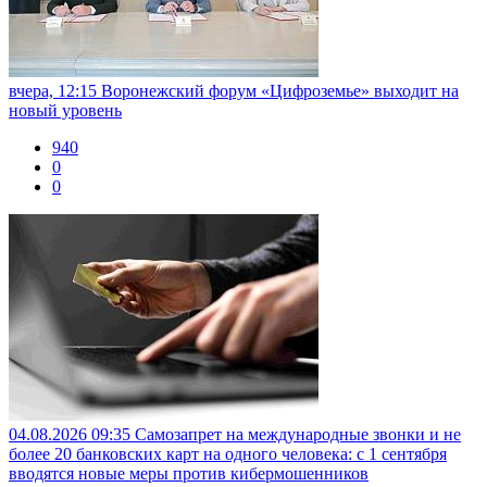
вчера, 12:15
Воронежский форум «Цифроземье» выходит на
новый уровень
940
0
0
04.08.2026 09:35
Самозапрет на международные звонки и не
более 20 банковских карт на одного человека: с 1 сентября
вводятся новые меры против кибермошенников