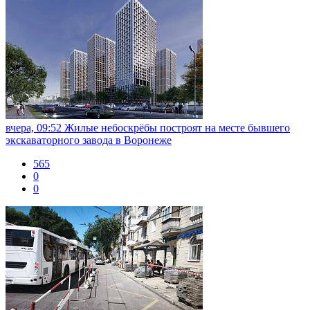
вчера, 09:52
Жилые небоскрёбы построят на месте бывшего
экскаваторного завода в Воронеже
565
0
0