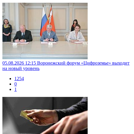
05.08.2026 12:15
Воронежский форум «Цифроземье» выходит
на новый уровень
1254
0
1