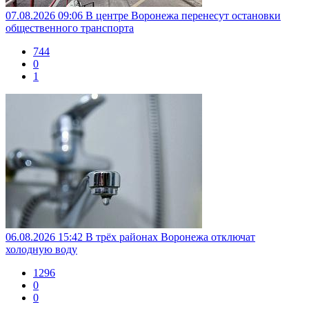
07.08.2026 09:06
В центре Воронежа перенесут остановки
общественного транспорта
744
0
1
06.08.2026 15:42
В трёх районах Воронежа отключат
холодную воду
1296
0
0