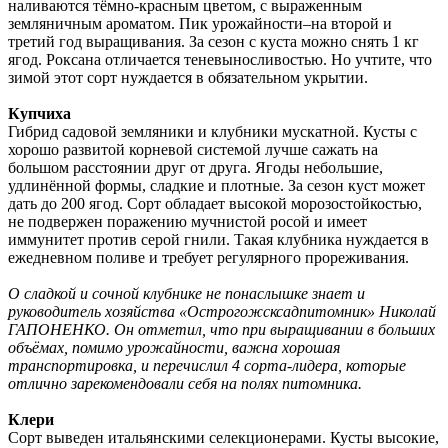
наливаются тёмно-красным цветом, с выраженным
земляничным ароматом. Пик урожайности–на второй и
третий год выращивания. За сезон с куста можно снять 1 кг
ягод. Роксана отличается теневыносливостью. Но учтите, что
зимой этот сорт нуждается в обязательном укрытии.
Купчиха
Гибрид садовой земляники и клубники мускатной. Кусты с
хорошо развитой корневой системой лучше сажать на
большом расстоянии друг от друга. Ягоды небольшие,
удлинённой формы, сладкие и плотные. За сезон куст может
дать до 200 ягод. Сорт обладает высокой морозостойкостью,
не подвержен поражению мучнистой росой и имеет
иммунитет против серой гнили. Такая клубника нуждается в
ежедневном поливе и требует регулярного прореживания.
О сладкой и сочной клубнике не понаслышке знает и
руководитель хозяйства «Острогожсксадпитомник» Николай
ГАПОНЕНКО. Он отметил, что при выращивании в больших
объёмах, помимо урожайности, важна хорошая
транспортировка, и перечислил 4 сорта-лидера, которые
отлично зарекомендовали себя на полях питомника.
Клери
Сорт выведен итальянскими селекционерами. Кусты высокие,