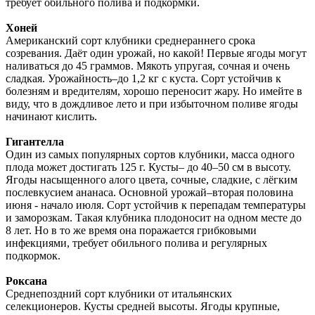
требует обильного полива и подкормки.
Хоней
Американский сорт клубники среднераннего срока
созревания. Даёт один урожай, но какой! Первые ягоды могут
наливаться до 45 граммов. Мякоть упругая, сочная и очень
сладкая. Урожайность–до 1,2 кг с куста. Сорт устойчив к
болезням и вредителям, хорошо переносит жару. Но имейте в
виду, что в дождливое лето и при избыточном поливе ягоды
начинают кислить.
Гигантелла
Один из самых популярных сортов клубники, масса одного
плода может достигать 125 г. Кусты– до 40–50 см в высоту.
Ягоды насыщенного алого цвета, сочные, сладкие, с лёгким
послевкусием ананаса. Основной урожай–вторая половина
июня - начало июля. Сорт устойчив к перепадам температуры
и заморозкам. Такая клубника плодоносит на одном месте до
8 лет. Но в то же время она поражается грибковыми
инфекциями, требует обильного полива и регулярных
подкормок.
Роксана
Среднепоздний сорт клубники от итальянских
селекционеров. Кусты средней высоты. Ягоды крупные,