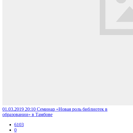
01.03.2019 20:10
Семинар «Новая роль библиотек в
образовании» в Тамбове
6103
0