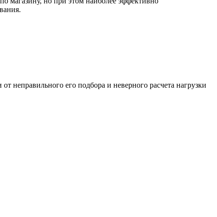
по магазину, но при этом наиболее эффективно
вания.
и от неправильного его подбора и неверного расчета нагрузки