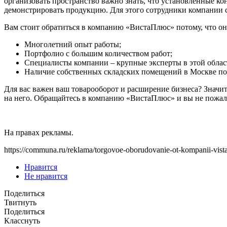
организовать пространство важно знать, что установленные к
демонстрировать продукцию. Для этого сотрудники компании 
Вам стоит обратиться в компанию «ВистаПлюс» потому, что он
Многолетний опыт работы;
Портфолио с большим количеством работ;
Специалисты компании – крупные эксперты в этой облас
Наличие собственных складских помещений в Москве позв
Для вас важен ваш товарооборот и расширение бизнеса? Значит
на него. Обращайтесь в компанию «ВистаПлюс» и вы не пожал
На правах рекламы.
https://communa.ru/reklama/torgovoe-oborudovanie-ot-kompanii-vista
Нравится
Не нравится
Поделиться
Твитнуть
Поделиться
Класснуть