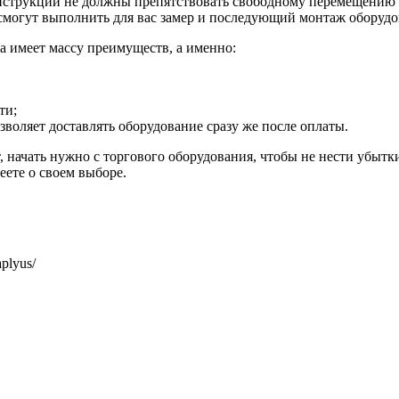
онструкции не должны препятствовать свободному перемещению 
смогут выполнить для вас замер и последующий монтаж оборудо
а имеет массу преимуществ, а именно:
ти;
оляет доставлять оборудование сразу же после оплаты.
, начать нужно с торгового оборудования, чтобы не нести убытк
еете о своем выборе.
plyus/