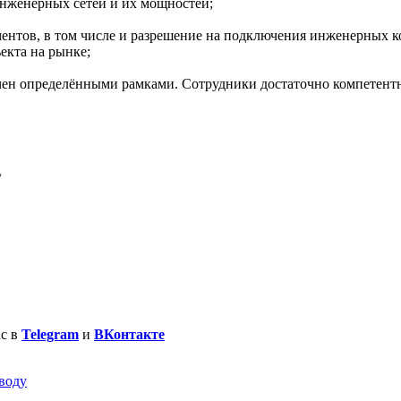
инженерных сетей и их мощностей;
ентов, в том числе и разрешение на подключения инженерных 
екта на рынке;
ичен определёнными рамками. Сотрудники достаточно компетентн
/
ас в
Telegram
и
ВКонтакте
воду