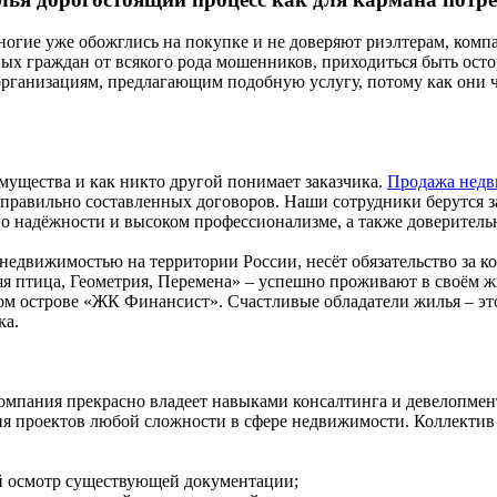
ногие уже обожглись на покупке и не доверяют риэлтерам, ком
тных граждан от всякого рода мошенников, приходиться быть ос
 организациям, предлагающим подобную услугу, потому как они ч
мущества и как никто другой понимает заказчика.
Продажа недв
 правильно составленных договоров. Наши сотрудники берутся з
 о надёжности и высоком профессионализме, а также доверител
едвижимостью на территории России, несёт обязательство за ко
птица, Геометрия, Перемена» – успешно проживают в своём жил
м острове «ЖК Финансист». Счастливые обладатели жилья – это
ка.
омпания прекрасно владеет навыками консалтинга и девелопмен
 проектов любой сложности в сфере недвижимости. Коллектив 
ый осмотр существующей документации;