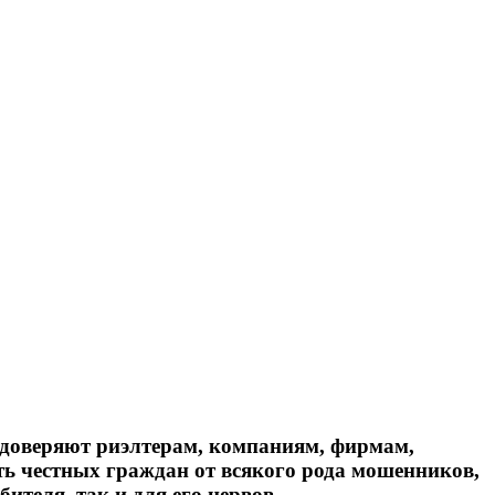
 доверяют риэлтерам, компаниям, фирмам,
ть честных граждан от всякого рода мошенников,
теля, так и для его нервов.