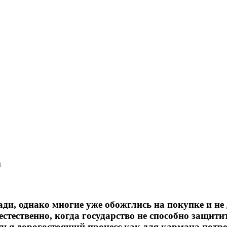
а
ди, однако многие уже обожглись на покупке и не
стественно, когда государство не способно защити
я дорогостоящий процесс как для кармана потреби