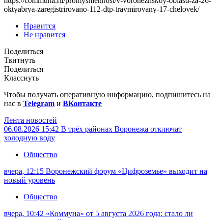
https://communa.ru/promyshlennost/v-voronezhskoy-oblasti-za-26-
oktyabrya-zaregistrirovano-112-dtp-travmirovany-17-chelovek/
Нравится
Не нравится
Поделиться
Твитнуть
Поделиться
Класснуть
Чтобы получать оперативную информацию, подпишитесь на
нас в
Telegram
и
ВКонтакте
Лента новостей
06.08.2026 15:42
В трёх районах Воронежа отключат
холодную воду
Общество
вчера, 12:15
Воронежский форум «Цифроземье» выходит на
новый уровень
Общество
вчера, 10:42
«Коммуна» от 5 августа 2026 года: стало ли