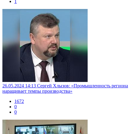
1
26.05.2024 14:13
Сергей Хлызов: «Промышленность региона
наращивает темпы производства»
1672
0
0