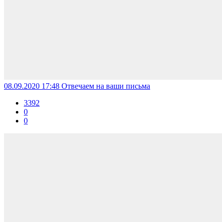
08.09.2020 17:48
Отвечаем на ваши письма
3392
0
0